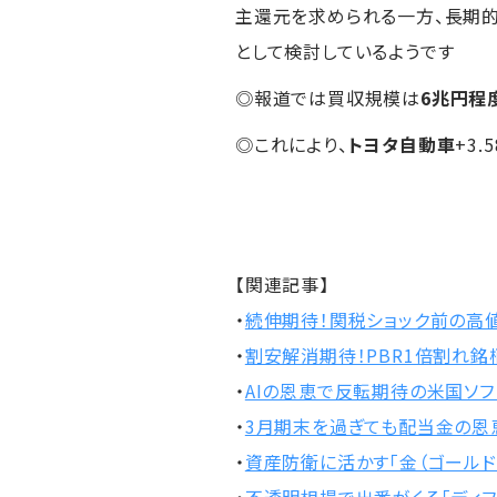
主還元を求められる一方、長期
として検討しているようです
◎報道では買収規模は
6兆円程
◎これにより、
トヨタ自動車
+3.
【関連記事】
・
続伸期待！関税ショック前の高
・
割安解消期待！PBR1倍割れ銘柄
・
AIの恩恵で反転期待の米国ソフ
・
3月期末を過ぎても配当金の恩恵
・
資産防衛に活かす「金（ゴールド