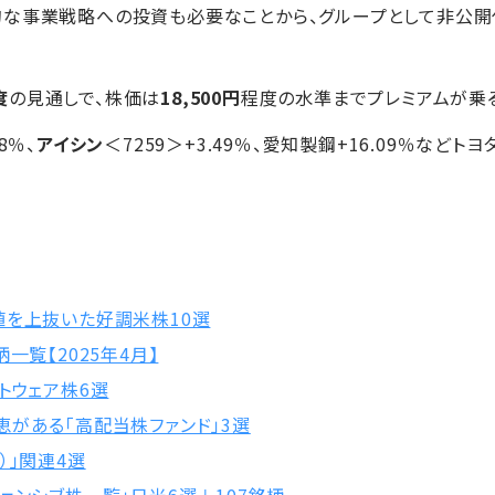
的な事業戦略への投資も必要なことから、グループとして非公開
度
の見通しで、株価は
18,500円
程度の水準までプレミアムが乗
58％、
アイシン
＜7259＞+3.49％、愛知製鋼+16.09％など
値を上抜いた好調米株10選
一覧【2025年4月】
トウェア株6選
がある「高配当株ファンド」3選
）」関連4選