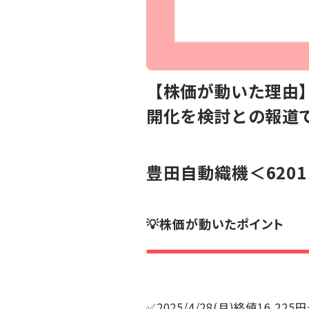
【株価が動いた理由】
開化を検討との報道
豊田自動織機
＜620
💡株価が動いたポイント
✅2025/4/28(月)終値16,225円