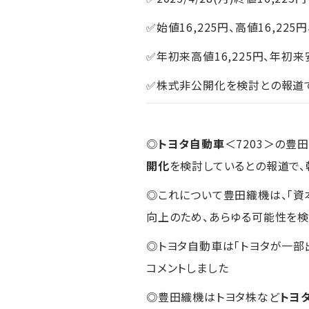
✅始値16,225円、高値16,225円
✅年初来高値16,225円、年初来安
✅株式非公開化を検討との報道で、
◎
トヨタ自動車
＜7203＞の豊
開化
を検討しているとの報道で、
◎これについて豊田織機は、「
向上のため、あらゆる可能性を検
◎トヨタ自動車は「トヨタが一部
コメントしました
◎豊田織機はトヨタ株など
トヨ