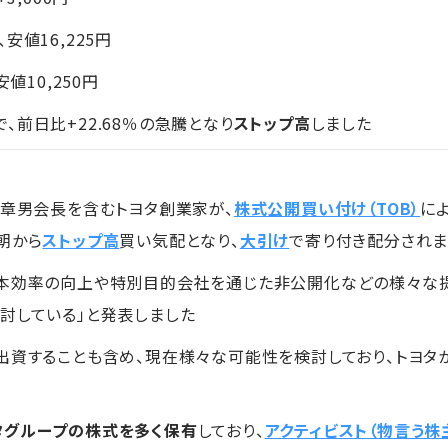
、安値16,225円
値10,250円
前日比+22.68％の急騰となり
ストップ高
しました
田章男会長を含むトヨタ創業家が、
株式公開買い付け（TOB）
に
朝から
ストップ高
買い気配となり、
大引け
で寄り付き配分されま
資本効率の向上や特別目的会社を通じた非公開化などの様々な
討している」と発表しました
出資することも含め、現在様々な可能性を検討しており、トヨタ
タグループの株式を多く保有
しており、
アクティビスト（物言う株