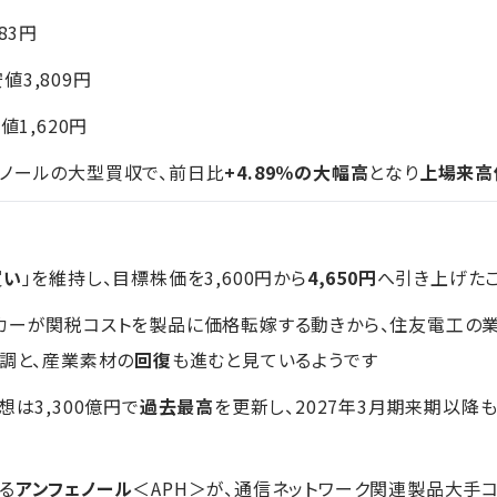
183円
安値3,809円
値1,620円
ノールの大型買収で、前日比
+4.89％の大幅高
となり
上場来高
買い
」を維持し、目標株価を3,600円から
4,650円
へ引き上げた
カーが関税コストを製品に価格転嫁する動きから、住友電工の
好調と、産業素材の
回復
も進むと見ているようです
想は3,300億円で
過去最高
を更新し、2027年3月期来期以降
る
アンフェノール
＜APH＞が、通信ネットワーク関連製品大手