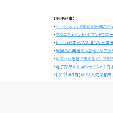
【関連記事】
・
利下げメリット期待の米国ハイ
・
マグニフィセント・セブン+ブロ
・
原子力発電所の新増設やAI需
・
米国のAI覇権拡大計画「AIア
・
AIブームを陰で支えるインフラ
・
電子部品の世界シェアNo.1日
・
【2025年7月】NISA人気銘柄