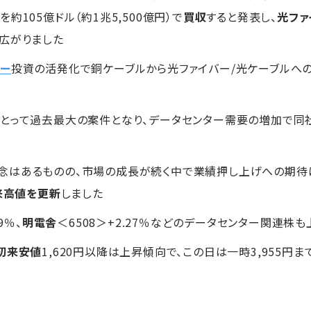
門
を約105億ドル（約1兆5,500億円）で
買収
すると発表し、
光ファ
広がりました
ター
投資の活発化で銅ケーブルから光ファイバー/光ケーブルへ
とって過去最大の案件となり、データセンター需要の増加で同
念はあるものの、市場の成長が続く中で業績押し上げへの期待
来高値を更新
しました
9％、
明電舎
＜6508＞+2.27％などのデータセンター関連株
初来安値
1,620円以降は上昇傾向で、この日は一時3,955円ま