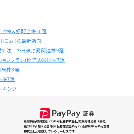
テク株＆好配当株10選
ードコム！の最新動向
要で注目の日米原発関連株9選
クションプラン」関連の米国株7選
日米株8選
本株7選
ランキング
金融商品取引業者 PayPay証券株式会社 関東財務局長（金商）
第2883号 加入協会/日本証券業協会PayPay証券はPayPay証券
株式会社が運営しているサービスです