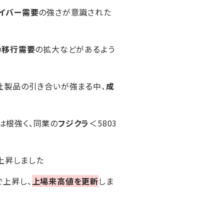
イバー需要
の強さが意識された
の
移行需要
の拡大などがあるよう
社製品の引き合いが強まる中、
成
は根強く、同業の
フジクラ
＜5803
も上昇しました
で上昇し、
上場来高値を更新
しま