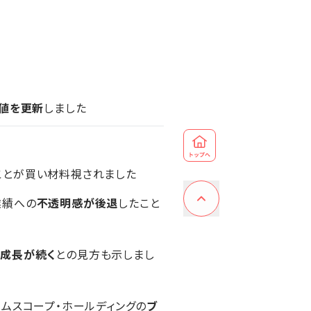
値を更新
しました
ことが買い材料視されました
業績への
不透明感が後退
したこと
も
成長が続く
との見方も示しまし
コムスコープ・ホールディングの
ブ