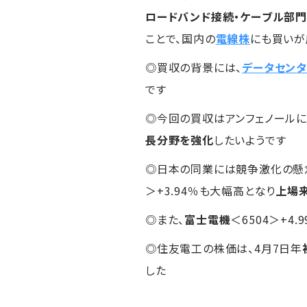
ロードバンド接続・ケーブル部
ことで、国内の
電線株
にも買いが
◎買収の背景には、
データセン
です
◎今回の買収はアンフェノールに
長分野を強化
したいようです
◎日本の同業には競争激化の懸
＞+3.94％も大幅高となり
上場
◎また、
富士電機
＜6504＞+4.9
◎住友電工の株価は、4月7日年
した