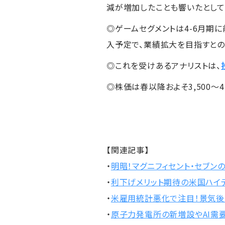
減が増加したことも響いたとして
◎ゲームセグメントは4-6月期
入予定で、業績拡大を目指すとの
◎これを受けあるアナリストは、
◎株価は春以降およそ3,500～
【関連記事】
・
明暗！マグニフィセント・セブン
・
利下げメリット期待の米国ハイ
・
米雇用統計悪化で注目！景気後
・
原子力発電所の新増設やAI需