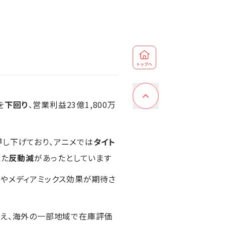
を
下回り
、営業利益23億1,800万
し下げており、アニメでは
タイト
えた
反動減
があったとしています
作やメディアミックス効果が期待さ
す
加え、海外の一部地域で在庫評価