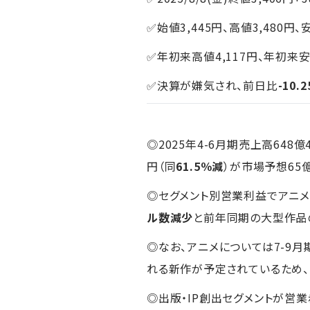
✅始値3,445円、高値3,480円、
✅年初来高値4,117円、年初来安
✅決算が嫌気され、前日比
-10
◎2025年4-6月期売上高648億
円（同
61.5％減
）が市場予想65億
◎セグメント別営業利益でアニ
ル数減少
と前年同期の大型作品
◎なお、アニメについては7-9
れる新作が予定されているため、
◎出版・IP創出セグメントが営