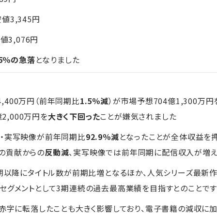
安値3,345円
値3,076円
.25％の急落
となりました
4,400万円（前年同期比
1.5％減
）が市場予想704億1,300万円
2,000万円を
大きく下回った
ことが嫌気されました
メ・実写映像が前年同期比
92.9％減
となったことが全体収益を押
の貢献からの
反動減
、実写映像では前年同期に配信収入が増
月期以降にタイトル数が前期比増となるほか、人気シリーズ最新
セグメントとして3期連続の過去最高業績を目指すとのことで
業赤字に転落したことも大きく影響しており、電子書籍の減収に