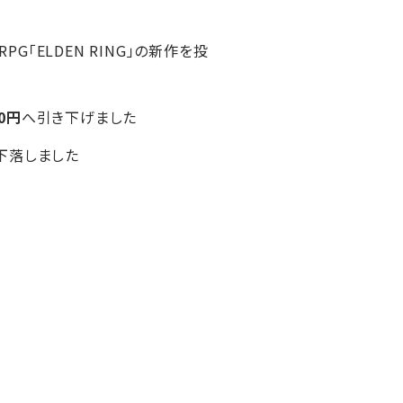
G「ELDEN RING」の新作を投
00円
へ引き下げました
で下落しました