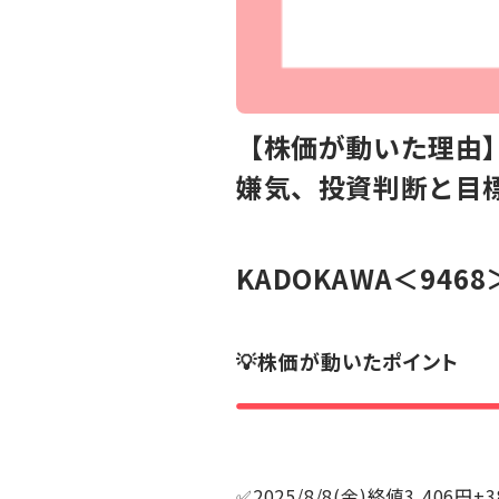
【株価が動いた理由】
嫌気、投資判断と目
KADOKAWA
＜9468
💡株価が動いたポイント
✅2025/8/8(金)終値3,406円+