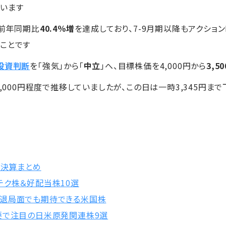
います
に前年同期比
40.4％増
を達成しており、7-9月期以降もアクションRP
ことです
投資判断
を「強気」から「
中立
」へ、目標株価を4,000円から
3,5
4,000円程度で推移していましたが、この日は一時3,345円ま
の決算まとめ
テク株＆好配当株10選
退局面でも期待できる米国株
要で注目の日米原発関連株9選