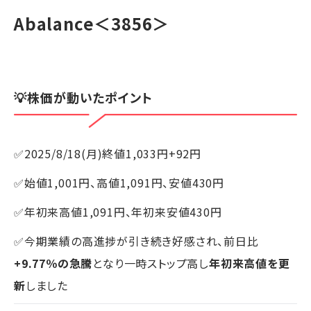
Abalance
＜3856＞
💡株価が動いたポイント
✅2025/8/18(月)終値1,033円+92円
✅始値1,001円、高値1,091円、安値430円
✅年初来高値1,091円、年初来安値430円
✅今期業績の高進捗が引き続き好感され、前日比
+9.77％の急騰
となり一時ストップ高し
年初来高値を更
新
しました