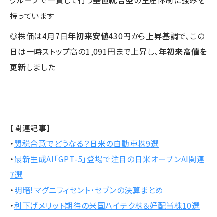
グループで一貫して行う
垂直統合型
の生産体制に強みを
持っています
◎株価は4月7日
年初来安値
430円から上昇基調で、この
日は一時ストップ高の1,091円まで上昇し、
年初来高値を
更新
しました
【関連記事】
・
関税合意でどうなる？日米の自動車株9選
・
最新生成AI「GPT-5」登場で注目の日米オープンAI関連
7選
・
明暗！マグニフィセント・セブンの決算まとめ
・
利下げメリット期待の米国ハイテク株＆好配当株10選