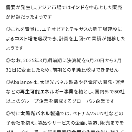
需要
が発生し、アジア市場では
インド
を中心とした販売
が好調だったようです
◎これを背景に、エチオピアとテキサスの新工場建設に
よる
コスト増を吸収
でき、計画を上回って業績が推移した
ようです
◎なお、2025年3月期前期に決算期を6月30日から3月
31日に変更したため、前期との単純比較はできません
◎Abalanceは、太陽光パネル製造や発電所の開発・運営
などの
再生可能エネルギー事業
を軸とし、国内外で
50社
以上のグループ企業を構成するグローバル企業です
◎特に
太陽光パネル製造
では、ベトナムVSUN社などの
子会社を抱え、製品やサービスの企画、製造、販売までを