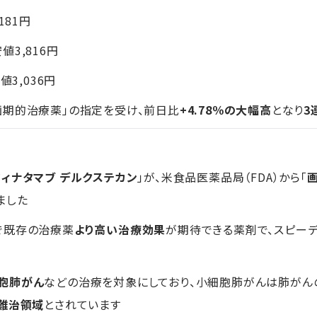
+181円
安値3,816円
値3,036円
画期的治療薬」の指定を受け、前日比
+4.78％の大幅高
となり
3
フィナタマブ デルクステカン
」が、米食品医薬品局（FDA）から「
ました
で既存の治療薬
より高い治療効果
が期待できる薬剤で、スピー
胞肺がん
などの治療を対象にしており、小細胞肺がんは肺がん
難治領域
とされています