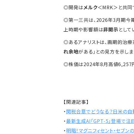
◎開発は
メルク
＜MRK＞と共
◎第一三共は、2026年3月期
上時期や影響額は
非開示
として
◎あるアナリストは、画期的治療
れ余地
がある」との見方を示しま
◎株価は2024年8月高値6,257
【関連記事】
・
関税合意でどうなる？日米の自
・
最新生成AI「GPT-5」登場で
・
明暗！マグニフィセント・セブン