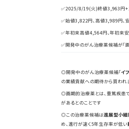
✅2025/8/19(火)終値3,963円
✅始値3,822円、高値3,989円、
✅年初来高値4,564円、年初来安
✅開発中のがん治療薬候補が「
◎開発中のがん治療薬候補「
イ
の業績貢献への期待から買われ
◎画期的治療薬とは、重篤疾患
があるとのことです
◎この治療薬候補は
進展型小細
め、進行が速く5年生存率が低い