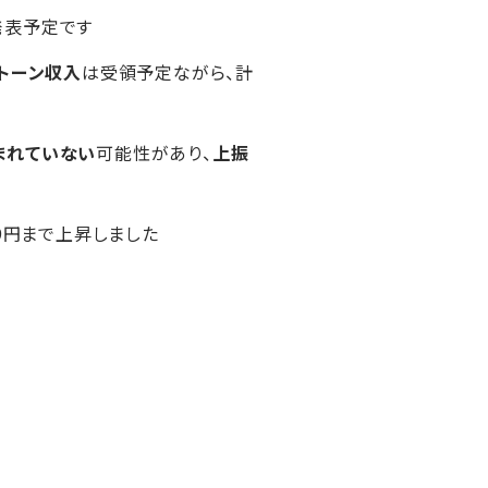
発表予定です
トーン収入
は受領予定ながら、計
まれていない
可能性があり、
上振
89円まで上昇しました