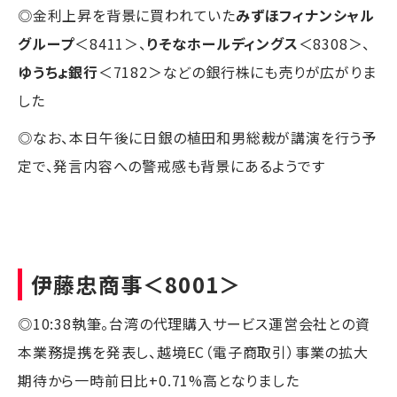
◎金利上昇を背景に買われていた
みずほフィナンシャル
グループ
＜8411＞、
りそなホールディングス
＜8308＞、
ゆうちょ銀行
＜7182＞などの銀行株にも売りが広がりま
した
◎なお、本日午後に日銀の植田和男総裁が講演を行う予
定で、発言内容への警戒感も背景にあるようです
伊藤忠商事
＜8001＞
◎10:38執筆。台湾の代理購入サービス運営会社との資
本業務提携を発表し、越境EC（電子商取引）事業の拡大
期待から一時前日比+0.71%高となりました