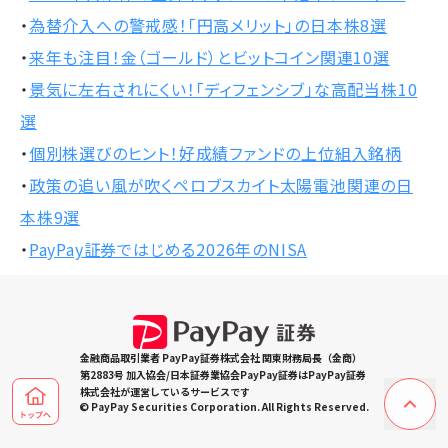
・
為替介入への警戒感！「円高メリット」の日本株8選
・
来年も注目！金（ゴールド）とビットコイン関連10選
・
景気に左右されにくい！「ディフェンシブ」な高配当株10
選
・
個別株選びのヒント！好成績ファンドの上位組入銘柄
・
政策の追い風が吹くペロブスカイト太陽電池関連の日
本株9選
・
PayPay証券ではじめる2026年のNISA
金融商品取引業者 PayPay証券株式会社 関東財務局長（金商）
第2883号 加入協会/日本証券業協会PayPay証券はPayPay証券
株式会社が運営しているサービスです
© PayPay Securities Corporation. All Rights Reserved.