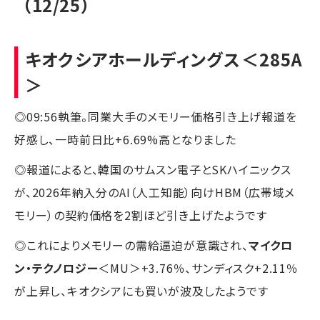
（12/25）
キオクシアホールディングス
＜285A
＞
◎09:56執筆。同業大手のメモリー価格引き上げ報道を
好感し、一時前日比+6.69%高となりました
◎報道によると、韓国のサムスン電子とSKハイニックス
が、2026年納入分のAI（人工知能）向けHBM（広帯域メ
モリー）の契約価格を2割ほど引き上げたようです
◎これによりメモリーの需給逼迫が意識され、
マイクロ
ン・テクノロジー
＜MU＞+3.76％、サンディスク+2.11％
が上昇し、キオクシアにも買いが波及したようです