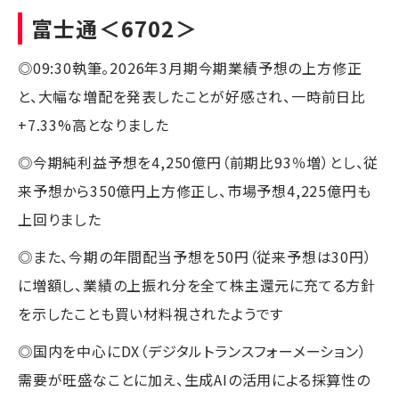
富士通
＜6702＞
◎09:30執筆。2026年3月期今期業績予想の上方修正
と、大幅な増配を発表したことが好感され、一時前日比
+7.33%高となりました
◎今期純利益予想を4,250億円（前期比93％増）とし、従
来予想から350億円上方修正し、市場予想4,225億円も
上回りました
◎また、今期の年間配当予想を50円（従来予想は30円）
に増額し、業績の上振れ分を全て株主還元に充てる方針
を示したことも買い材料視されたようです
◎国内を中心にDX（デジタルトランスフォーメーション）
需要が旺盛なことに加え、生成AIの活用による採算性の