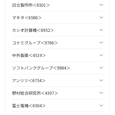
日立製作所＜6501＞
マキタ＜6586＞
カシオ計算機＜6952＞
コナミグループ＜9766＞
中外製薬＜4519＞
ソフトバンクグループ＜9984＞
アンリツ＜6754＞
野村総合研究所＜4307＞
富士電機＜6504＞