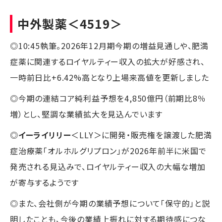
中外製薬
＜4519＞
◎10:45執筆。2026年12月期今期の増益見通しや、肥満
症薬に関連するロイヤルティー収入の拡大が好感され、
一時前日比+6.42%高となり上場来高値を更新しました
◎今期の連結コア純利益予想を4,850億円（前期比8％
増）とし、堅調な業績拡大を見込んでいます
◎
イーライリリー
＜LLY＞に開発・販売権を譲渡した肥満
症治療薬「オルホルグリプロン」が2026年前半に米国で
発売される見込みで、ロイヤルティー収入の大幅な増加
が寄与するようです
◎また、会社側が今期の業績予想について「保守的」と説
明したことも、今後の業績上振れに対する期待感につな