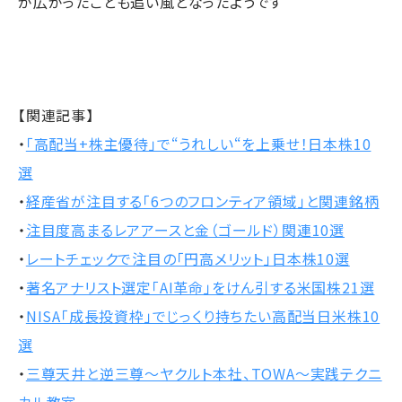
が広がったことも追い風となったようです
【関連記事】
・
「高配当+株主優待」で“うれしい“を上乗せ！日本株10
選
・
経産省が注目する「6つのフロンティア領域」と関連銘柄
・
注目度高まるレアアースと金（ゴールド）関連10選
・
レートチェックで注目の「円高メリット」日本株10選
・
著名アナリスト選定「AI革命」をけん引する米国株21選
・
NISA「成長投資枠」でじっくり持ちたい高配当日米株10
選
・
三尊天井と逆三尊～ヤクルト本社、TOWA〜実践テクニ
カル教室