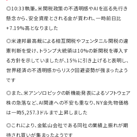
◎10:33執筆。米関税政策の不透明感やAIを巡る先行き
懸念から、安全資産とされる金が買われ、一時前日比
+7.19%高となりました
◎米連邦最高裁による相互関税やフェンタニル関税の違
憲判断を受け、トランプ大統領は10%の新関税を導入す
る方針を示していましたが、15％に引き上げると表明し、
世界経済の不透明感からリスク回避姿勢が強まったよう
です
◎また、米アンソロピックの新機能発表によるソフトウェア
株の急落など、AI関連への不安も重なり、NY金先物価格
は一時5,257.3ドルまで上昇しました
◎これにより、金鉱山会社である同社の業績上振れが期
待され買いが集まったようです