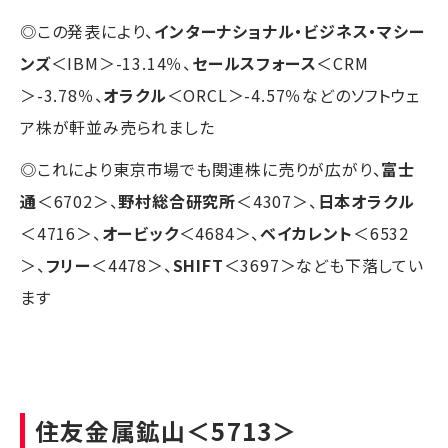
◎この発表により、
インターナショナル・ビジネス・マシー
ンズ
＜IBM＞-13.14％、
セールスフォース
＜CRM
＞-3.78％、
オラクル
＜ORCL＞-4.57％などのソフトウェ
ア株が軒並み売られました
◎これにより東京市場でも関連株に売りが広がり、
富士
通
＜6702＞、
野村総合研究所
＜4307＞、
日本オラクル
＜4716＞、
オービック
＜4684＞、
ベイカレント
＜6532
＞、
フリー
＜4478＞、
SHIFT
＜3697＞なども下落してい
ます
住友金属鉱山
＜5713＞