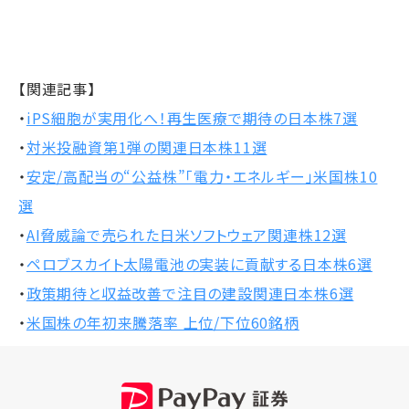
【関連記事】
・
iPS細胞が実用化へ！再生医療で期待の日本株7選
・
対米投融資第1弾の関連日本株11選
・
安定/高配当の“公益株”「電力・エネルギー」米国株10
選
・
AI脅威論で売られた日米ソフトウェア関連株12選
・
ペロブスカイト太陽電池の実装に貢献する日本株6選
・
政策期待と収益改善で注目の建設関連日本株6選
・
米国株の年初来騰落率 上位/下位60銘柄