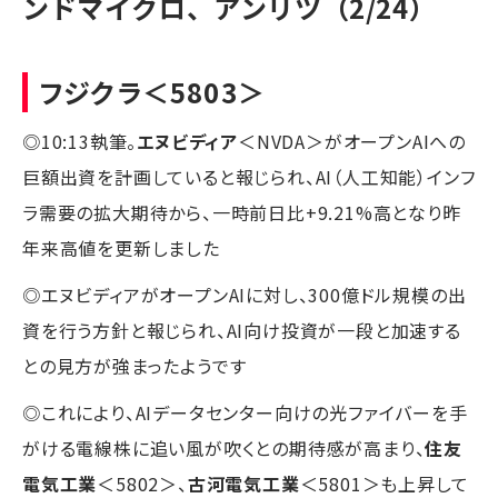
ンドマイクロ、アンリツ（2/24）
フジクラ
＜5803＞
◎10:13執筆。
エヌビディア
＜NVDA＞がオープンAIへの
巨額出資を計画していると報じられ、AI（人工知能）インフ
ラ需要の拡大期待から、一時前日比+9.21%高となり昨
年来高値を更新しました
◎エヌビディアがオープンAIに対し、300億ドル規模の出
資を行う方針と報じられ、AI向け投資が一段と加速する
との見方が強まったようです
◎これにより、AIデータセンター向けの光ファイバーを手
がける電線株に追い風が吹くとの期待感が高まり、
住友
電気工業
＜5802＞、
古河電気工業
＜5801＞も上昇して