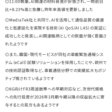
◎11:00執筆。AI関連の材料発表が好感され、一時前日
比+8.23%高と急騰し昨年来高値を更新しました
◎MediaTek社と共同で、AIを活用して通信品質の最適
化と低遅延化を実現する技術（AI QoS/AI L4S）の実証に
成功したと発表し、AI関連銘柄としての側面が強く意識さ
れたようです
◎また、韓国・現代モービスが同社の車載緊急通報シス
テム（eCall）試験ソリューションを採用したことや、欧州で
の技術認証取得など、車載通信分野での実績拡大もポジ
ティブ視されているようです
◎6G向けFR3周波数帯への早期対応など、次世代規格
への先行投資が2026年3月期今期以降の収益拡大に寄
与するとの見方もあるようです