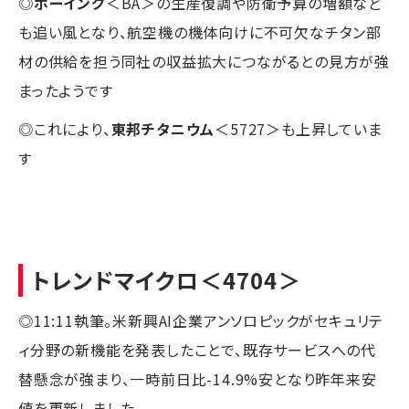
◎
ボーイング
＜BA＞の生産復調や防衛予算の増額など
も追い風となり、航空機の機体向けに不可欠なチタン部
材の供給を担う同社の収益拡大につながるとの見方が強
まったようです
◎これにより、
東邦チタニウム
＜5727＞も上昇していま
す
トレンドマイクロ
＜4704＞
◎11:11執筆。米新興AI企業アンソロピックがセキュリテ
ィ分野の新機能を発表したことで、既存サービスへの代
替懸念が強まり、一時前日比-14.9%安となり昨年来安
値を更新しました