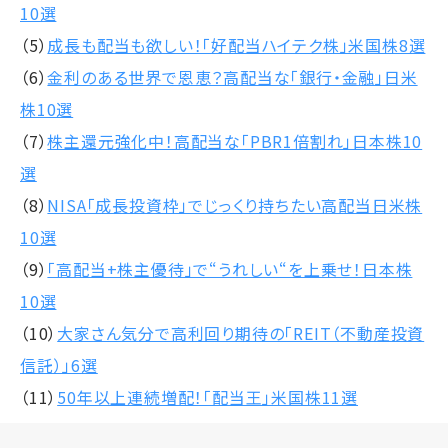
10選
（5）
成長も配当も欲しい！「好配当ハイテク株」米国株8選
（6）
金利のある世界で恩恵？高配当な「銀行・金融」日米
株10選
（7）
株主還元強化中！高配当な「PBR1倍割れ」日本株10
選
（8）
NISA「成長投資枠」でじっくり持ちたい高配当日米株
10選
（9）
「高配当+株主優待」で“うれしい“を上乗せ！日本株
10選
（10）
大家さん気分で高利回り期待の「REIT（不動産投資
信託）」6選
（11）
50年以上連続増配！「配当王」米国株11選