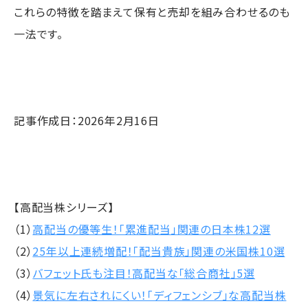
これらの特徴を踏まえて保有と売却を組み合わせるのも
一法です。
記事作成日：2026年2月16日
【高配当株シリーズ】
（1）
高配当の優等生！「累進配当」関連の日本株12選
（2）
25年以上連続増配！「配当貴族」関連の米国株10選
（3）
バフェット氏も注目！高配当な「総合商社」5選
（4）
景気に左右されにくい！「ディフェンシブ」な高配当株