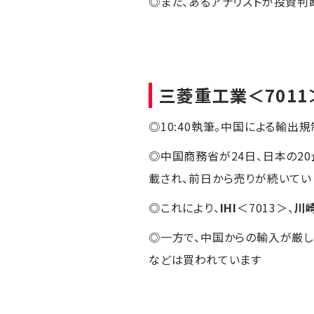
◎また、あるアナリストが投資判断
三菱重工業
＜7011
◎10:40執筆。中国による輸出
◎中国商務省が24日、日本の2
載され、前日から売りが続いてい
◎これにより、
IHI
＜7013＞、
川
◎一方で、中国からの輸入が厳し
などは買われています