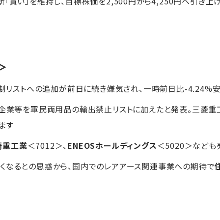
「買い」を維持し、目標株価を2,500円から4,250円へ引き
＞
規制リストへの追加が前日に続き嫌気され、一時前日比-4.24%
0企業等を軍民両用品の輸出禁止リストに加えたと発表。三菱重
ます
崎重工業
＜7012＞、
ENEOSホールディングス
＜5020＞など
くなるとの思惑から、国内でのレアアース関連事業への期待で