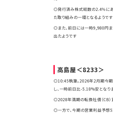
◎発行済み株式総数の2.4％に
た取り組みの一環となるようです
◎また、前日には一時9,980
出たようです
高島屋
＜8233＞
◎10:45執筆。2026年2月
し、一時前日比-5.18%安となり
◎2028年満期の転換社債（C
◎一方で、今期の営業利益予想5