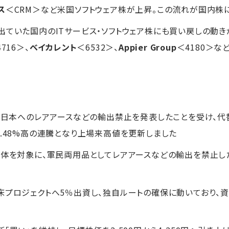
ス
＜CRM＞など米国ソフトウェア株が上昇。この流れが国内株
出ていた国内のITサービス・ソフトウェア株にも買い戻しの動き
716＞、
ベイカレント
＜6532＞、
Appier Group
＜4180＞な
府が日本へのレアアースなどの輸出禁止を発表したことを受け、
0.48%高の連騰となり上場来高値を更新しました
団体を対象に、軍民両用品としてレアアースなどの輸出を禁止し
床プロジェクトへ5％出資し、独自ルートの確保に動いており、