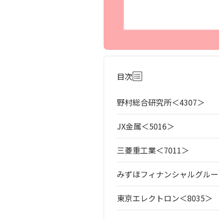
目次
野村総合研究所＜4307＞
JX金属＜5016＞
三菱重工業＜7011＞
みずほフィナンシャルグループ
東京エレクトロン＜8035＞