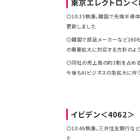
東京エレクトロン
＜
◎10:35執筆。韓国で先端半
更新しました
◎韓国で部品メーカーなど160
の需要拡大に対応する方針のよ
◎同社の売上高の約3割を占める
今後もAIビジネスの急拡大に伴
イビデン
＜4062＞
◎10:46執筆。三井住友銀行
た