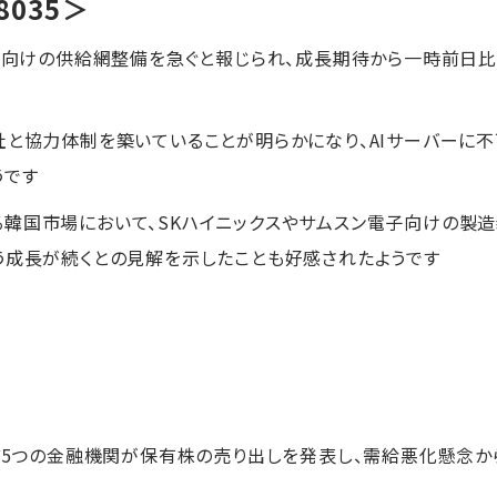
8035＞
導体向けの供給網整備を急ぐと報じられ、成長期待から一時前日比+
社と協力体制を築いていることが明らかになり、AIサーバーに不
うです
韓国市場において、SKハイニックスやサムスン電子向けの製
う成長が続くとの見解を示したことも好感されたようです
など5つの金融機関が保有株の売り出しを発表し、需給悪化懸念から