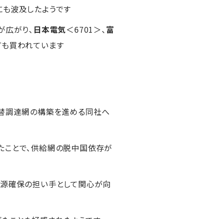
にも波及したようです
が広がり、
日本電気
＜6701＞、
富
ども買われています
代替調達網の構築を進める同社へ
たことで、供給網の脱中国依存が
資源確保の担い手として関心が向