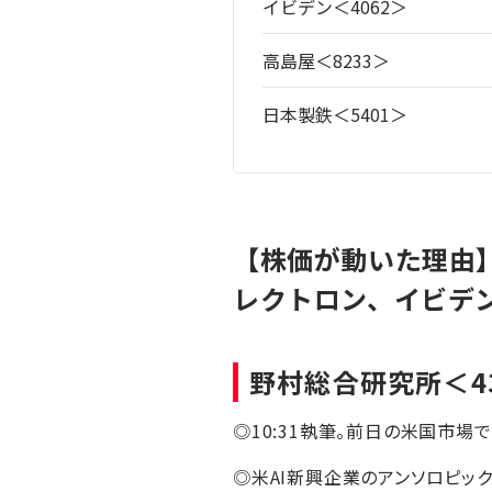
イビデン＜4062＞
高島屋＜8233＞
日本製鉄＜5401＞
【株価が動いた理由
レクトロン、イビデン
野村総合研究所
＜4
◎10:31執筆。前日の米国市場
◎米AI新興企業のアンソロピック