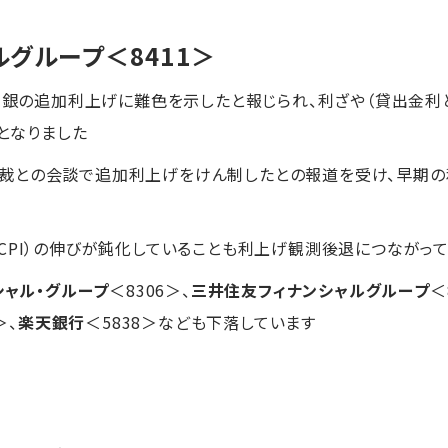
ルグループ
＜8411＞
が日銀の追加利上げに難色を示したと報じられ、利ざや（貸出金
安となりました
裁との会談で追加利上げをけん制したとの報道を受け、早期
CPI）の伸びが鈍化していることも利上げ観測後退につながって
シャル・グループ
＜8306＞、
三井住友フィナンシャルグループ
＜
＞、
楽天銀行
＜5838＞なども下落しています