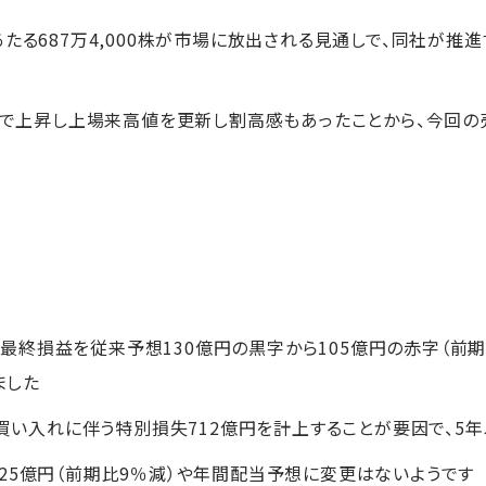
あたる687万4,000株が市場に放出される見通しで、同社が
円まで上昇し上場来高値を更新し割高感もあったことから、今回
期今期最終損益を従来予想130億円の黒字から105億円の赤字（前
ました
B）買い入れに伴う特別損失712億円を計上することが要因で、5
25億円（前期比9％減）や年間配当予想に変更はないようです