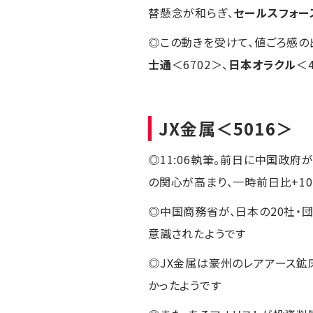
替懸念が和らぎ、
セールスフォー
◎この動きを受けて、値ごろ感の
士通
＜6702＞、
日本オラクル
＜4
JX金属
＜5016＞
◎11:06執筆。前日に中国政
の関心が高まり、一時前日比+1
◎中国商務省が、日本の20社・
意識されたようです
◎JX金属は豪州のレアアース鉱
かったようです