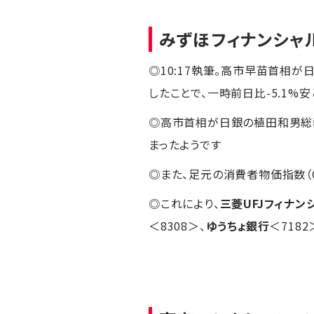
みずほフィナンシャ
◎10:17執筆。高市早苗首相
したことで、一時前日比-5.1%
◎高市首相が日銀の植田和男総
まったようです
◎また、足元の消費者物価指数（
◎これにより、
三菱UFJフィナン
＜8308＞、
ゆうちょ銀行
＜7182