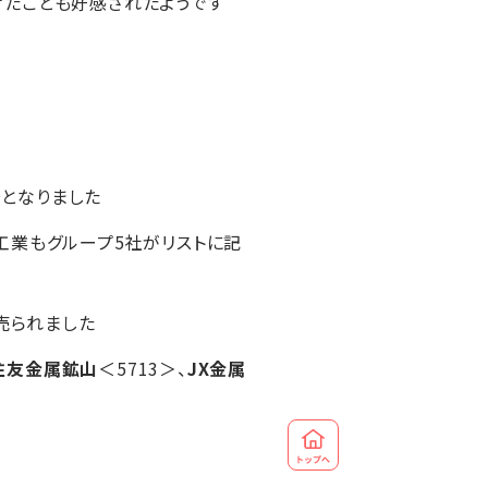
上げたことも好感されたようです
安となりました
工業もグループ5社がリストに記
も売られました
住友金属鉱山
＜5713＞、
JX金属