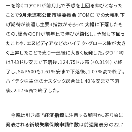
ーを除くコアCPIが前月比で予想を
上回る
伸びとなった
ことで
9月米連邦公開市場委員会
（FOMC）での
大幅利下
げ期待
が後退し主要3指数がそろって
大幅に下落
したも
のの、総合のCPIが前年比で伸びが
鈍化
し、予想も
下回っ
た
ことや、
エヌビディア
などのハイテク・グロース株が
大き
く上昇
したことで売り一巡後に大きく
反発
した。ダウ平均
は743ドル安まで下落後、124.75ドル高（+0.31％）で終
了し、S&P500も1.61％安まで下落後、1.07％高で終了。
ハイテク株主体のナスダック総合は1.40％安まで下落
後、2.17％高で終了した。
今晩は引き続き
経済指標
に注目する展開か。寄り前に
発表される
新規失業保険申請件数
は前週発表分の22.7