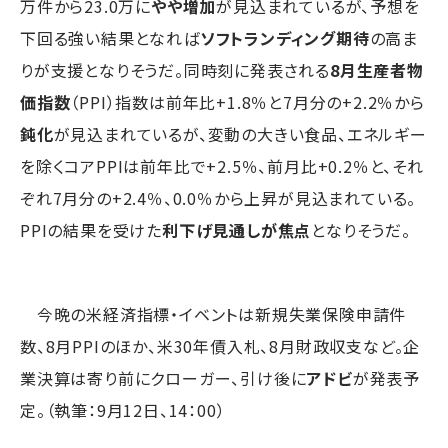
万件から23.0万に
やや増加
が見込まれているが、予想を
下回る強い結果となれば
ソフトランディング期待
の高ま
りが支援となりそうだ。同時刻に発表される
8月生産者物
価指数
（PPI）指数は前年比+1.8％と7月分の+2.2％から
鈍化
が見込まれているが、変動の大きい食品、エネルギー
を除くコアPPIは前年比で+2.5％、前月比+0.2％と、それ
ぞれ7月分の+2.4％、0.0％から上昇が見込まれている。
PPIの結果を受けた
利下げ見通しが焦点
となりそうだ。
今晩の米経済指標・イベントは新規失業保険申請件
数、8月PPIのほか、米30年債入札、8月財政収支など。企
業決算は寄り前にクローガー、引け後に
アドビ
が発表予
定。（執筆：9月12日、14：00）