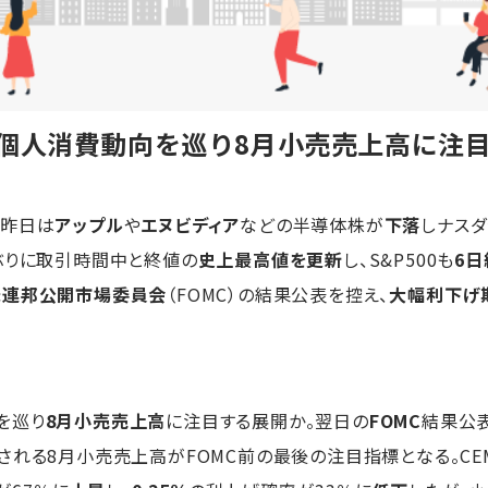
の個人消費動向を巡り8月小売売上高に注
。昨日は
アップル
や
エヌビディア
などの半導体株が
下落
しナスダ
ぶりに取引時間中と終値の
史上最高値を更新
し、S&P500も
6日
米連邦公開市場委員会
（FOMC）の結果公表を控え、
大幅利下げ
を巡り
8月小売売上高
に注目する展開か。翌日の
FOMC
結果公
される8月小売売上高がFOMC前の最後の注目指標となる。CE