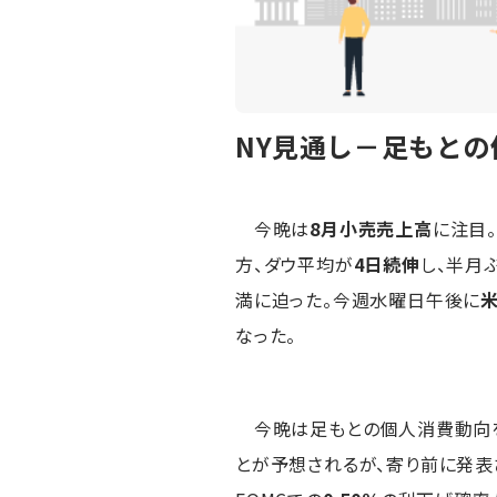
NY見通し－足もと
今晩は
8月小売売上高
に注目
方、ダウ平均が
4日続伸
し、半月
満に迫った。今週水曜日午後に
なった。
今晩は足もとの個人消費動向
とが予想されるが、寄り前に発表