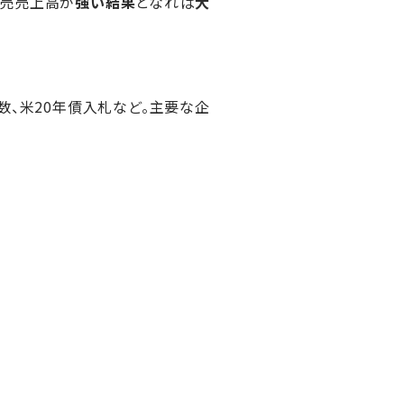
小売売上高が
強い結果
となれば
大
数、米20年債入札など。主要な企