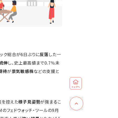
目
ック総合が6日ぶりに
反落
した一
続伸
し、史上最高値まで0.7％未
期待
が
景気敏感株
などの支援と
表を控えた
様子見姿勢
が強まるこ
Mのフェドウォッチ・ツールの9月