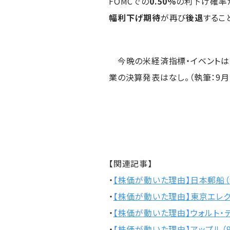
FOMCでの
0.50％
の利下げ確率
幅利下げ期待
が再び
後退
するこ
今晩の米経済指標・イベントは
業の決算発表はなし。（執筆：9月17
【関連記事】
・
【株価が動いた理由】日本郵船（9
・
【株価が動いた理由】東京エレクト
・
【株価が動いた理由】ウォルト・デ
・
【株価が動いた理由】アップル（9