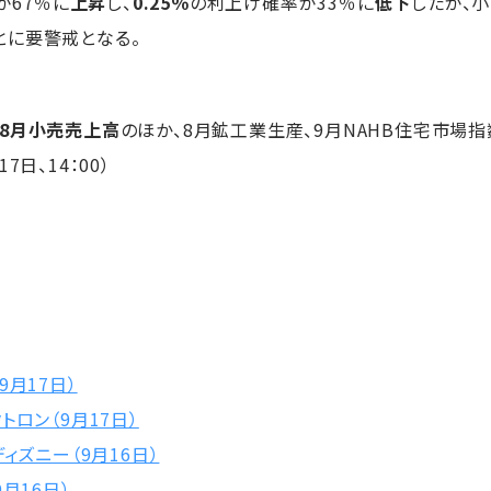
が67％に
上昇
し、
0.25％
の利上げ確率が33％に
低下
したが、
とに要警戒となる。
8月小売売上高
のほか、8月鉱工業生産、9月NAHB住宅市場指
日、14：00）
月17日）
ロン（9月17日）
ィズニー（9月16日）
月16日）