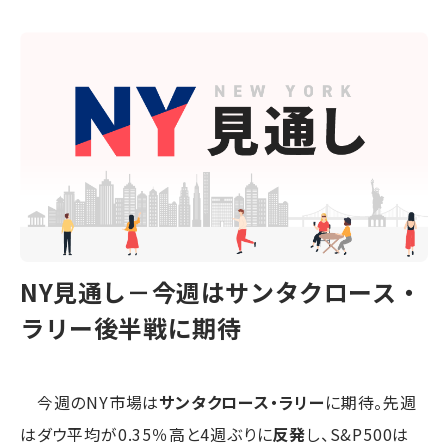
NY見通し－今週はサンタクロース・
ラリー後半戦に期待
今週のNY市場は
サンタクロース・ラリー
に期待。先週
はダウ平均が0.35％高と4週ぶりに
反発
し、S&P500は