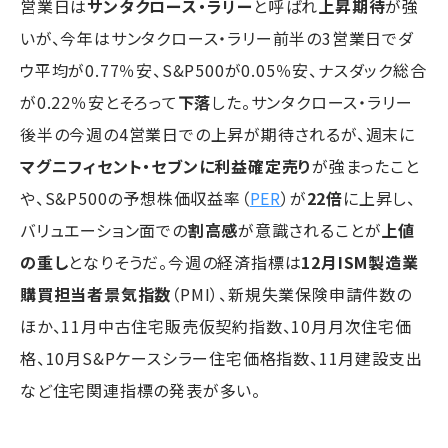
営業日は
サンタクロース・ラリー
と呼ばれ
上昇期待
が強
いが、今年はサンタクロース・ラリー前半の3営業日でダ
ウ平均が0.77％安、S&P500が0.05％安、ナスダック総合
が0.22％安とそろって
下落
した。サンタクロース・ラリー
後半の今週の4営業日での上昇が期待されるが、週末に
マグニフィセント・セブンに利益確定売り
が強まったこと
や、S&P500の予想株価収益率（
PER
）が
22倍
に上昇し、
バリュエーション面での
割高感
が意識されることが
上値
の重し
となりそうだ。今週の経済指標は
12月ISM製造業
購買担当者景気指数
（PMI）、新規失業保険申請件数の
ほか、11月中古住宅販売仮契約指数、10月月次住宅価
格、10月S&Pケースシラー住宅価格指数、11月建設支出
など住宅関連指標の発表が多い。