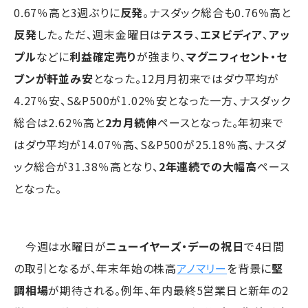
0.67％高と3週ぶりに
反発
。ナスダック総合も0.76％高と
反発
した。ただ、週末金曜日は
テスラ
、
エヌビディア
、
アッ
プル
などに
利益確定売り
が強まり、
マグニフィセント・セ
ブンが軒並み安
となった。12月月初来ではダウ平均が
4.27％安、S&P500が1.02％安となった一方、ナスダック
総合は2.62％高と
2カ月続伸
ペースとなった。年初来で
はダウ平均が14.07％高、S&P500が25.18％高、ナスダ
ック総合が31.38％高となり、
2年連続での大幅高
ペース
となった。
今週は水曜日が
ニューイヤーズ・デーの祝日
で4日間
の取引となるが、年末年始の株高
アノマリー
を背景に
堅
調相場
が期待される。例年、年内最終5営業日と新年の2