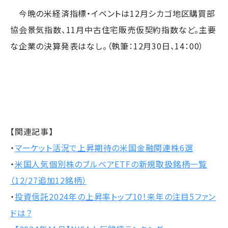
今晩の米経済指標・イベントは12月シカゴ地区購買部
協会景気指数、11月中古住宅販売仮契約指数など。主要
な企業の決算発表はなし。（執筆：12月30日、14：00）
【関連記事】
・
マーケット活況で上昇期待の米国金融関連株6選
・
米国人気個別株のブルベアETFの新規取扱銘柄一覧
（12/27追加12銘柄）
・
投資信託2024年の上昇率トップ10！来年の注目5ファン
ドは？