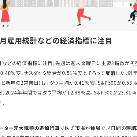
2月雇用統計などの経済指標に注目
計
などの経済指標に注目。先週は週末金曜日に主要3指数がそ
が0.48％安、ナスダック総合が0.51％安とそろって
反落
した。例
新年の2営業日）は、ダウ平均が0.41％安、S&P500が0.53
、2024年年間ではダウ平均が12.88％高、S&P500が23.31
た。
カーター元大統領の追悼行事
で株式市場が
休場
で、4日間の
短縮