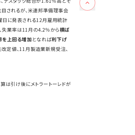
高、ナスダック総合が1.61％高とそ
注目されるが、米連邦準備理事会
曜日に発表される12月雇用統計
失業率は11月の4.2％から
横ば
想を上回る増加
となれば
利下げ
注改定値、11月製造業新規受注、
決算は引け後にメトラートーレドが