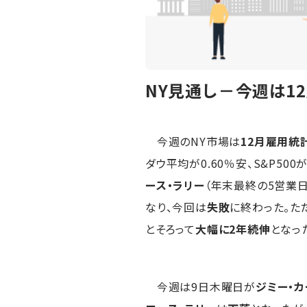
NY見通し－今週は1
今週のNY市場は
12月雇用統
ダウ平均が0.60％安、S&P500
ース・ラリー
（年末最終の5営業日と
なり、今回は
失敗
に終わった。ただ
とそろって
大幅に2年続伸
となっ
今週は9日木曜日が
ジミー・