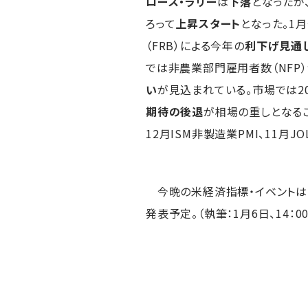
ロース・ラリー
は
下落
となったが、
ろって
上昇スタート
となった。1
（FRB）による今年の
利下げ見通
では非農業部門雇用者数（NFP）
い
が見込まれている。市場では202
期待の後退
が相場の重しとなる
12月ISM非製造業PMI、11月
今晩の米経済指標・イベントは1
発表予定。（執筆：1月6日、14：00