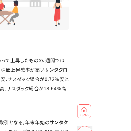
ろって
上昇
したものの、週間では
年株価上昇確率が高い
サンタクロ
％安、ナスダック総合が0.72％安と
％高、ナスダック総合が28.64％高
取引
となる。年末年始の
サンタク