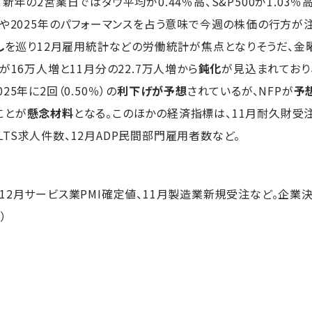
新年の2営業日ではダウ平均が0.44％高、S&P500が1.03％
月や2025年のパフォーマンスを占う意味で今週の株価の行方が
し
を巡り12月雇用統計などの労働統計が焦点となりそうだ、金
が16万人増と11月分の22.7万人増から
鈍化
が見込まれており、
5年に2回（0.50％）の
利下げが予想
されているが、NFPが
予
ことが
懸念材料
となる。このほかの経済指標は、11月耐久財受
JOLTS求人件数、12月ADP民間部門雇用者数など。
2月サービス業PMI確定値、11月製造業新規受注など。企業
）