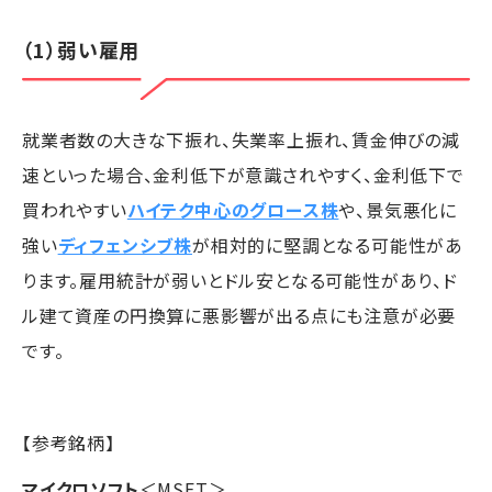
（1）弱い雇用
就業者数の大きな下振れ、失業率上振れ、賃金伸びの減
速といった場合、金利低下が意識されやすく、金利低下で
買われやすい
ハイテク中心のグロース株
や、景気悪化に
強い
ディフェンシブ株
が相対的に堅調となる可能性があ
ります。雇用統計が弱いとドル安となる可能性があり、ド
ル建て資産の円換算に悪影響が出る点にも注意が必要
です。
【参考銘柄】
マイクロソフト
＜MSFT＞