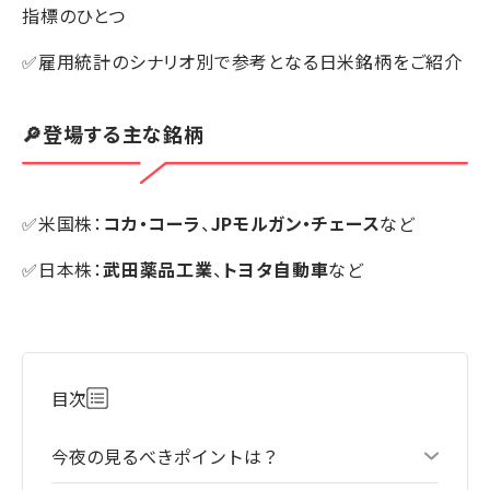
指標のひとつ
✅雇用統計のシナリオ別で参考となる日米銘柄をご紹介
🔎登場する主な銘柄
✅米国株：
コカ・コーラ
、
JPモルガン・チェース
など
✅日本株：
武田薬品工業
、
トヨタ自動車
など
目次
今夜の見るべきポイントは？