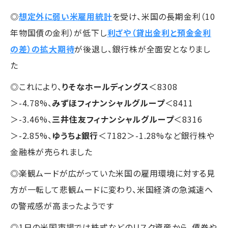
◎
想定外に弱い米雇用統計
を受け、米国の長期金利（10
年物国債の金利）が低下し
利ざや（貸出金利と預金金利
の差）の拡大期待
が後退し、銀行株が全面安となりまし
た
◎これにより、
りそなホールディングス
＜8308
＞-4.78%、
みずほフィナンシャルグループ
＜8411
＞-3.46%、
三井住友フィナンシャルグループ
＜8316
＞-2.85%、
ゆうちょ銀行
＜7182＞-1.28%など銀行株や
金融株が売られました
◎楽観ムードが広がっていた米国の雇用環境に対する見
方が一転して悲観ムードに変わり、米国経済の急減速へ
の警戒感が高まったようです
◎1日の米国市場では株式などのリスク資産から、債券や