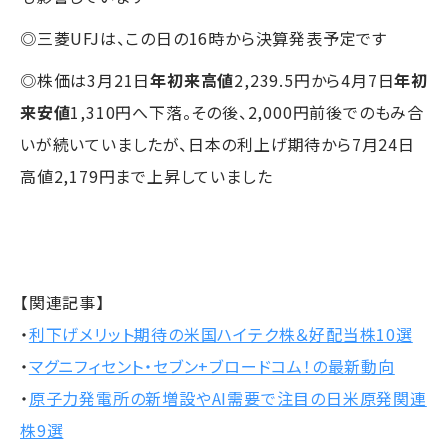
◎三菱UFJは、この日の16時から決算発表予定です
◎株価は3月21日
年初来高値
2,239.5円から4月7日
年初
来安値
1,310円へ下落。その後、2,000円前後でのもみ合
いが続いていましたが、日本の利上げ期待から7月24日
高値2,179円まで上昇していました
【関連記事】
・
利下げメリット期待の米国ハイテク株＆好配当株10選
・
マグニフィセント・セブン+ブロードコム！の最新動向
・
原子力発電所の新増設やAI需要で注目の日米原発関連
株9選