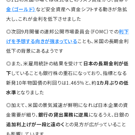
金（ゴールド）
など安全資産へ資金シフトする動きが急拡
大し、これが金利を低下させました
◎次回9月開催の連邦公開市場委員会（FOMC）での
利下
げを予想する向きが強まっている
ことも、米国の長期金利
低下の背景にあるようです
◎また、米雇用統計の結果を受けて
日本の長期金利が低
下
していることも銀行株の重石になっており、指標となる
新発10年物国債の利回りは1.465％と、約
1カ月ぶりの低
水準
となりました
◎加えて、米国の景気減速が鮮明になれば日本企業の資
金需要が細り、
銀行の貸出業務に逆風
になるうえ、日銀の
追加利上げが一段と遠のく
との見方が広がっていること
も影響しています