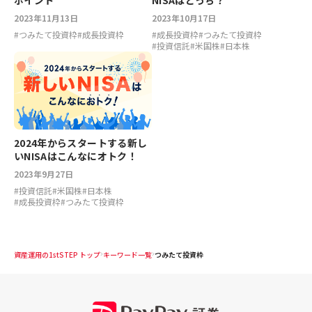
ポイント
NISAはどっち？
2023年11月13日
2023年10月17日
#
つみたて投資枠
#
成長投資枠
#
成長投資枠
#
つみたて投資枠
#
投資信託
#
米国株
#
日本株
2024年からスタートする新し
いNISAはこんなにオトク！
2023年9月27日
#
投資信託
#
米国株
#
日本株
#
成長投資枠
#
つみたて投資枠
資産運用の1stSTEP トップ
キーワード一覧
つみたて投資枠