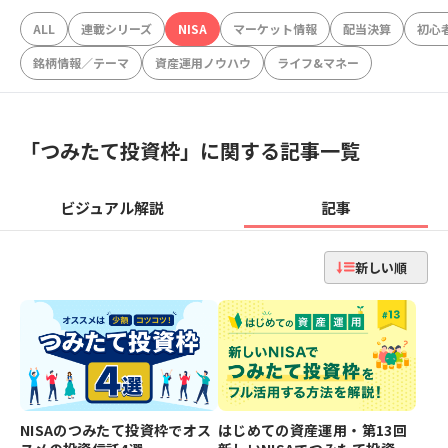
ALL
連載シリーズ
NISA
マーケット情報
配当決算
初心
銘柄情報／テーマ
資産運用ノウハウ
ライフ&マネー
「
つみたて投資枠
」に関する記事一覧
ビジュアル解説
記事
新しい順
NISAのつみたて投資枠でオス
はじめての資産運用・第13回