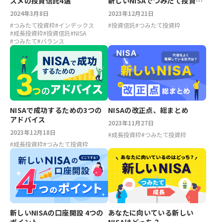
スメの投資信託4選
新しいNISAでつみたて投資枠
をフル活用する方法を解説！
2024年3月8日
2023年12月21日
#
つみたて投資枠
#
インデックス
#
投資信託
#
つみたて投資枠
#
成長投資枠
#
投資信託
#
NISA
#
つみたて
#
バランス
NISAで成功するための3つの
NISAの改正点、総まとめ
アドバイス
2023年11月27日
2023年12月18日
#
成長投資枠
#
つみたて投資枠
#
成長投資枠
#
つみたて投資枠
新しいNISAの口座開設 4つの
あなたに向いている新しい