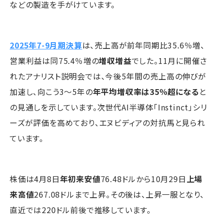
などの製造を手がけています。
2025年7-9月期決算
は、売上高が前年同期比35.6％増、
営業利益は同75.4％増の
増収増益
でした。11月に開催さ
れたアナリスト説明会では、今後5年間の売上高の伸びが
加速し、向こう3～5年の
年平均増収率は35％超になる
と
の見通しを示しています。次世代AI半導体「Instinct」シリ
ーズが評価を高めており、エヌビディアの対抗馬と見られ
ています。
株価は4月8日
年初来安値
76.48ドルから10月29日
上場
来高値
267.08ドルまで上昇。その後は、上昇一服となり、
直近では220ドル前後で推移しています。