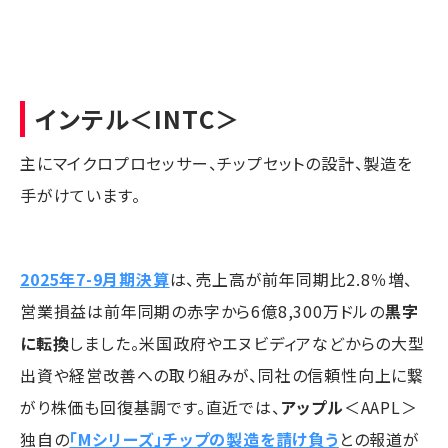
インテル
＜INTC＞
主にマイクロプロセッサー、チップセットの設計、製造を
手がけています。
2025年7-9月期決算
は、売上高が前年同期比2.8％増、
営業損益は前年同期の赤字から6億8,300万ドルの
黒字
に転換
しました。米国政府やエヌビディアなどからの大型
出資や経営改善への取り組みが、同社の信頼性向上に繋
がり株価も回復基調です。直近では、
アップル
＜AAPL＞
独自の
「Mシリーズ」チップの製造を請け負う
との報道が