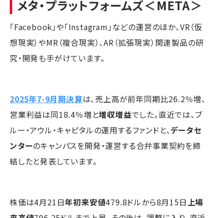
メタ・プラットフォームズ
＜META＞
「Facebook」や「Instagram」などの運営のほか、VR（仮
想現実）やMR（複合現実）、AR（拡張現実）関連製品の研
究・開発も手がけています。
2025年7-9月期決算
は、売上高が前年同期比26.2％増、
営業利益は同18.4％増と
増収増益
でした。直近では、ブ
ルー・アウル・キャピタルの運用するファンドと、
データセ
ンター
のキャンパスを開発・運営する合弁事業契約を締
結したと発表しています。
株価は4月21日
年初来安値
479.8ドルから8月15日
上場
来高値
796.25ドルまで上昇。その後は、調整に入り、直近