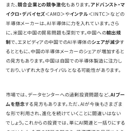
また、
競合企業との競争激化
もあります。
アドバンスト・マ
イクロ・デバイセズ
＜AMD＞や
インテル
＜INTC＞などの
半導体メーカーは、AI半導体に力を入れています。さら
に、米国と中国の貿易問題も深刻です。中国への
輸出規
制
で、エヌビディアの中国でのAI半導体の
シェアが減少
す
るとともに、中国の半導体メーカーのシェアが増加すると
の見方もあります。中国は自国での半導体製造に注力し
ており、いずれ大きなライバルとなる可能性があります。
市場では、データセンターへの過剰投資問題など、
AIブー
ムを懸念
する見方もあります。ただ、AIが今後もさまざま
な形で利用され、進化を続けていくことに間違いはない
でしょう。これからの投資では、単にAI関連と一括りにする