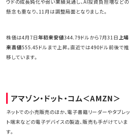
ウドの成長鈍化や弱い業績見通し、AI投資負担増などの
懸念も重なり、11月は調整局面となりました。
株価は4月7日
年初来安値
344.79ドルから7月31日
上場
来高値
555.45ドルまで上昇。直近では490ドル前後で推
移しています。
アマゾン・ドット・コム
＜AMZN＞
ネットでの小売販売のほか、電子書籍リーダーやタブレッ
ト端末などの電子デバイスの製造、販売も手がけていま
す。