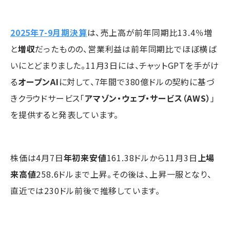
2025年7-9月期決算
は、売上高が前年同期比13.4％増
と
増収
だったものの、営業利益は前年同期比でほぼ横ば
いにとどまりました。11月3日には、チャットGPTを手がけ
る
オープンAI
に対して、7年間で380億ドルの契約に基づ
きクラウドサービス「
アマゾン・ウェブ・サービス（AWS）
」
を提供すると発表しています。
株価は4月7日
年初来安値
161.38ドルから11月3日
上場
来高値
258.6ドルまで上昇。その後は、上昇一服となり、
直近では230ドル前後で推移しています。