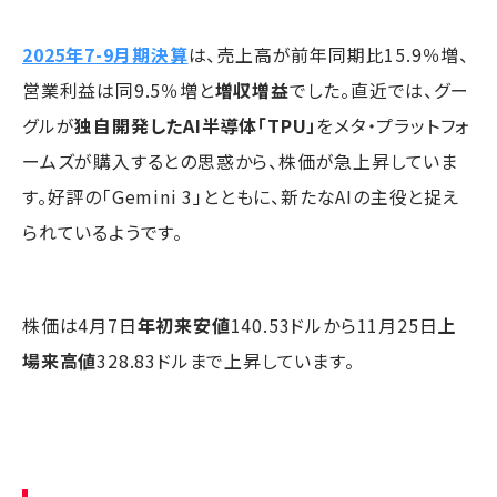
2025年7-9月期決算
は、売上高が前年同期比15.9％増、
営業利益は同9.5％増と
増収増益
でした。直近では、グー
グルが
独自開発したAI半導体「TPU」
をメタ・プラットフォ
ームズが購入するとの思惑から、株価が急上昇していま
す。好評の「Gemini 3」とともに、新たなAIの主役と捉え
られているようです。
株価は4月7日
年初来安値
140.53ドルから11月25日
上
場来高値
328.83ドルまで上昇しています。