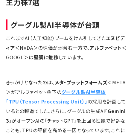
主力株7選
グーグル製AI半導体が台頭
これまでAI（人工知能）ブームをけん引してきた
エヌビデ
ィア
＜NVDA＞の株価が弱含む一方で、
アルファベット
＜
GOOGL＞は
堅調に推移
しています。
きっかけとなったのは、
メタ・プラットフォームズ
＜META
＞がアルファベット傘下の
グーグル製AI半導体
「TPU（Tensor Processing Unit）」
の採用を計画して
いるとの報道でした。さらに、グーグルの生成AI「
Gemini
3
」がオープンAIの「チャットGPT」を上回る性能で好評な
ことも、TPUの評価を高める一因となっています。これに