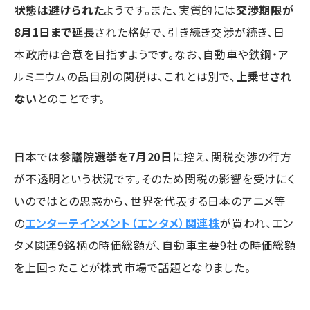
状態は避けられた
ようです。また、実質的には
交渉期限が
8月1日まで延長
された格好で、引き続き交渉が続き、日
本政府は合意を目指すようです。なお、自動車や鉄鋼・ア
ルミニウムの品目別の関税は、これとは別で、
上乗せされ
ない
とのことです。
日本では
参議院選挙を7月20日
に控え、関税交渉の行方
が不透明という状況です。そのため関税の影響を受けにく
いのではとの思惑から、世界を代表する日本のアニメ等
の
エンターテインメント（エンタメ）関連株
が買われ、エン
タメ関連9銘柄の時価総額が、自動車主要9社の時価総額
を上回ったことが株式市場で話題となりました。