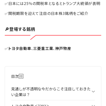
✅日本には25％の関税率となるとトランプ大統領が表明
✅関税期限を迎えて注目の日本株3銘柄をご紹介
🔎登場する銘柄
✅
トヨタ自動車
、
三菱重工業
、
神戸物産
目次
見通しが不透明な今だからこそ注目しておきた
い企業は？
トヨタ自動車＜7203＞