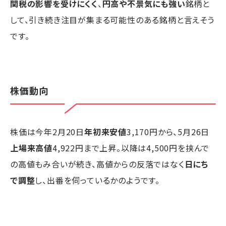
関税の影響を受けにくく
、
円高や不景気にも強い
銘柄と
して、引き続き注目が集まる可能性のある銘柄と言えそう
です。
株価動向
株価は今年2月20日
年初来安値
3,170円から、5月26日
上場来高値
4,922円まで上昇。以降は4,500円を挟んで
の高値もみ合いが続き、高値からの反落ではなく
日にち
で調整
し、出番を伺っているかのようです。