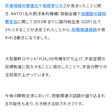
中東地域の緊張化
で
地政学リスク
が高まったことに続
き、NATO（北大西洋条約機構）首脳会議で
加盟国の国防
費支出
に関して2035年までに国内総生産（GDP）比で
5％とすることが決定されたことから、
防衛関連銘柄
が買
われる動きになりました。
大型基幹ロケット「H2A」50号機を打ち上げ、宇宙空間の
目標軌道に投入することに成功したことで、宇宙分野での
注目度が上がっています。
今後の関税交渉において、防衛関連の話題が盛り込まれ
る可能性もあり、引き続き注目されそうです。