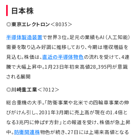
日本株
◎
東京エレクトロン
＜8035＞
半導体製造装置
で世界３位。足元の業績もAI（人工知能）
需要を取り込み好調に推移しており、今期は増収増益を
見込む。株価は、
直近の半導体物色
の流れを受けて、4連
騰で大幅上昇中。1月23日年初来高値28,395円が意識
される展開
◎
川崎重工業
＜7012＞
総合重機の大手。「防衛事業や北米での四輪車事業の伸
びがけん引し、2031年3月期に売上高が現在の1.4倍と
なる3兆円に伸ばす方針」との報道を受け、株価が急上昇
中。
防衛関連株
物色が続き、27日には上場来高値となる