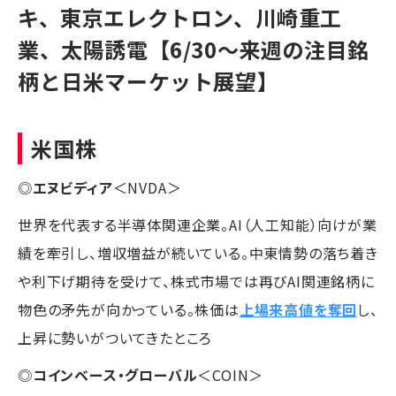
キ、東京エレクトロン、川崎重工
業、太陽誘電【6/30〜来週の注目銘
柄と日米マーケット展望】
米国株
◎
エヌビディア
＜NVDA＞
世界を代表する半導体関連企業。AI（人工知能）向けが業
績を牽引し、増収増益が続いている。中東情勢の落ち着き
や利下げ期待を受けて、株式市場では再びAI関連銘柄に
物色の矛先が向かっている。株価は
上場来高値を奪回
し、
上昇に勢いがついてきたところ
◎
コインベース・グローバル
＜COIN＞