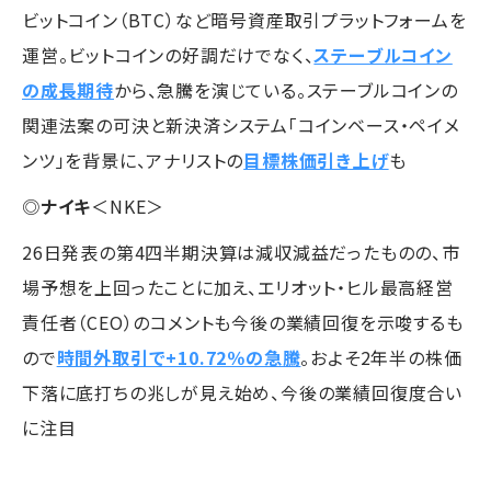
ビットコイン（BTC）など暗号資産取引プラットフォームを
運営。ビットコインの好調だけでなく、
ステーブルコイン
の成長期待
から、急騰を演じている。ステーブルコインの
関連法案の可決と新決済システム「コインベース・ペイメ
ンツ」を背景に、アナリストの
目標株価引き上げ
も
◎
ナイキ
＜NKE＞
26日発表の第4四半期決算は減収減益だったものの、市
場予想を上回ったことに加え、エリオット・ヒル最高経営
責任者（CEO）のコメントも今後の業績回復を示唆するも
ので
時間外取引で+10.72％の急騰
。およそ2年半の株価
下落に底打ちの兆しが見え始め、今後の業績回復度合い
に注目