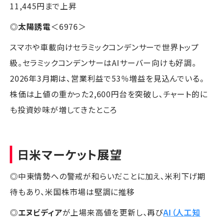
11,445円まで上昇
◎
太陽誘電
＜6976＞
スマホや車載向けセラミックコンデンサーで世界トップ
級。セラミックコンデンサーはAIサーバー向けも好調。
2026年3月期は、営業利益で53％増益を見込んでいる。
株価は上値の重かった2,600円台を突破し、チャート的に
も投資妙味が増してきたところ
日米マーケット展望
◎中東情勢への警戒が和らいだことに加え、米利下げ期
待もあり、米国株市場は堅調に推移
◎
エヌビディア
が上場来高値を更新し、再び
AI（人工知