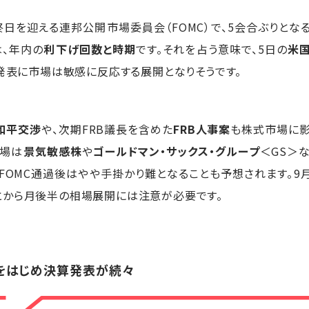
終日を迎える連邦公開市場委員会（FOMC）で、5会合ぶりとな
は、年内の
利下げ回数と時期
です。それを占う意味で、5日の
米
発表に市場は敏感に反応する展開となりそうです。
和平交渉
や、次期FRB議長を含めた
FRB人事案
も株式市場に影
市場は
景気敏感株
や
ゴールドマン・サックス・グループ
＜GS＞
FOMC通過後はやや手掛かり難となることも予想されます。9
とから月後半の相場展開には注意が必要です。
をはじめ決算発表が続々