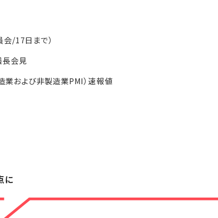
員会/17日まで）
B議長会見
製造業および非製造業PMI）速報値
点に