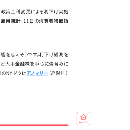
る政策金利変更による
利下げ
実施
国雇用統計
、11日の
消費者物価指
響を与えそうです。利下げ観測を
など大手
金融株
を中心に強含みに
月のNYダウは
アノマリー
（経験則）