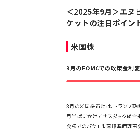
＜2025年9月＞エ
ケットの注目ポイン
米国株
9月のFOMCでの政策金利
8月の米国株市場は、トランプ
月半ばにかけてナスダック総合指
会議でのパウエル連邦準備理事会