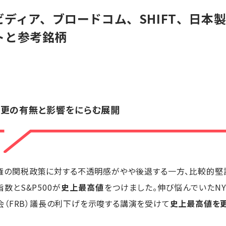
ヌビディア、ブロードコム、SHIFT、日
トと参考銘柄
変更の有無と影響をにらむ展開
政権の関税政策に対する不透明感がやや後退する一方、比較的堅
数とS&P500が
史上最高値
をつけました。伸び悩んでいたNY
（FRB）議長の利下げを示唆する講演を受けて
史上最高値を