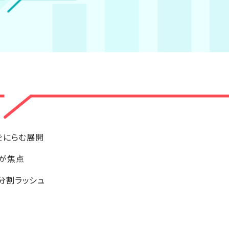
をにらむ展開
が焦点
分割ラッシュ