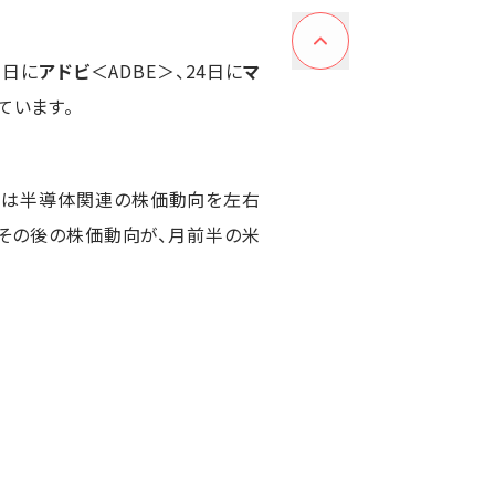
1日に
アドビ
＜ADBE＞、24日に
マ
ています。
ジーは半導体関連の株価動向を左右
のその後の株価動向が、月前半の米