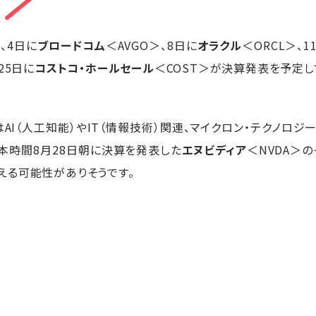
、4日に
ブロードコム
＜AVGO＞、8日に
オラクル
＜ORCL＞、1
25日に
コストコ・ホールセール
＜COST＞が決算発表を予定し
はAI（人工知能）やIT（情報技術）関連、マイクロン・テクノロ
日本時間8月28日朝に決算を発表した
エヌビディア
＜NVDA＞
える可能性がありそうです。