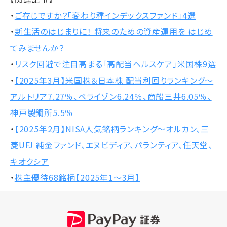
・
ご存じですか？「変わり種インデックスファンド」4選
・
新生活のはじまりに！ 将来のための資産運用を はじめ
てみませんか？
・
リスク回避で注目高まる「高配当ヘルスケア」米国株9選
・
【2025年3月】米国株＆日本株 配当利回りランキング～
アルトリア7.27％、ベライゾン6.24％、商船三井6.05％、
神戸製鋼所5.5％
・
【2025年2月】NISA人気銘柄ランキング～オルカン、三
菱UFJ 純金ファンド、エヌビディア、パランティア、任天堂、
キオクシア
・
株主優待68銘柄【2025年1～3月】