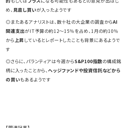
的
もしくは
プラス
になる可能性もあるとの意見が出はじ
め、
見直し買い
が入ったようです
◎またあるアナリストは、数十社の大企業の調査から
AI
関連支出
がIT予算の約12～15％を占め、1月の約10％
から
上昇
しているとレポートしたことも背景にあるようで
す
◎さらに、パランティアは今週から
S&P100指数
の構成銘
柄に入ったことから、
ヘッジファンドや投資信託などから
の買い
もあるようです
【関連記事】