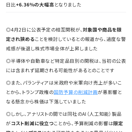
日比
+6.36％の大幅高
となりました
◎4月2日に公表予定の相互関税が、
対象国や商品を限
定され狭める
ことを検討しているとの報道から、過度な警
戒感が後退し株式市場全体が上昇しました
◎半導体や自動車など特定品目別の関税は、当初の公表
には含まれず延期される可能性があるとのことです
◎また、パランティアは米政府や米軍向け売上が多いこ
とから、トランプ政権の
国防予算の削減計画
が悪影響と
なる懸念から株価は下落していました
◎しかし、アナリストの間では同社のAI（人工知能）製品
が
コスト削減に役立つ
ことから、予算削減の影響は
限定