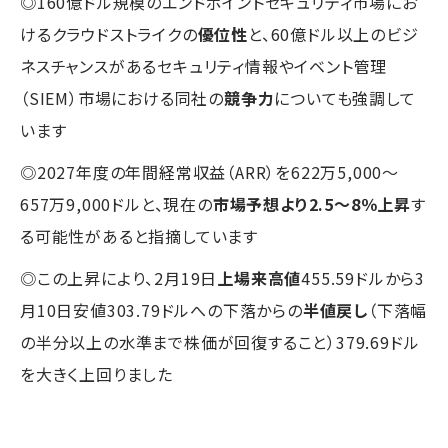
◎160億ドル規模のエンドポイントセキュリティ市場にお
けるクラウドストライクの
優位性
と、60億ドル以上のビジ
ネスチャンスがあるセキュリティ情報やイベント管理
（SIEM）市場における同社の
競争力
についても強調して
います
◎2027年度の年間経常収益（ARR）を622万5,000～
657万9,000ドルと、現在の
市場予想より2.5～8％上昇
す
る可能性があると指摘しています
◎この上昇により、2月19日
上場来高値
455.59ドルから3
月10日安値303.79ドルへの下落からの
半値戻し
（下落幅
の半分以上の水準まで株価が回復すること）379.69ドル
を大きく上回りました