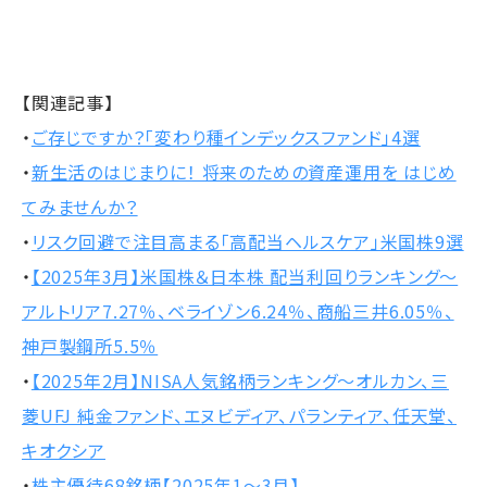
【関連記事】
・
ご存じですか？「変わり種インデックスファンド」4選
・
新生活のはじまりに！ 将来のための資産運用を はじめ
てみませんか？
・
リスク回避で注目高まる「高配当ヘルスケア」米国株9選
・
【2025年3月】米国株＆日本株 配当利回りランキング～
アルトリア7.27％、ベライゾン6.24％、商船三井6.05％、
神戸製鋼所5.5％
・
【2025年2月】NISA人気銘柄ランキング～オルカン、三
菱UFJ 純金ファンド、エヌビディア、パランティア、任天堂、
キオクシア
・
株主優待68銘柄【2025年1～3月】