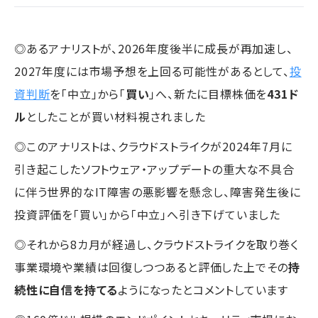
◎あるアナリストが、2026年度後半に成長が再加速し、
2027年度には市場予想を上回る可能性があるとして、
投
資判断
を「中立」から「
買い
」へ、新たに目標株価を
431ド
ル
としたことが買い材料視されました
◎このアナリストは、クラウドストライクが2024年7月に
引き起こしたソフトウェア・アップデートの重大な不具合
に伴う世界的なIT障害の悪影響を懸念し、障害発生後に
投資評価を「買い」から「中立」へ引き下げていました
◎それから8カ月が経過し、クラウドストライクを取り巻く
事業環境や業績は回復しつつあると評価した上でその
持
続性に自信を持てる
ようになったとコメントしています