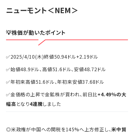
ニューモント
＜NEM＞
💡株価が動いたポイント
✅2025/4/10(木)終値50.94ドル+2.19ドル
✅始値48.9ドル、高値51.6ドル、安値48.72ドル
✅年初来高値51.6ドル、年初来安値37.68ドル
✅金価格の上昇で金鉱株が買われ、前日比
+4.49％の大
幅高
となり
4連騰
しました
◎米政権が中国への関税を145%へ上方修正し、
米中貿