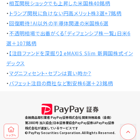
・
相互関税ショックでも上昇した米国株40銘柄
・
トランプ関税に負けない円高メリット株3選+7銘柄
・
回復期待！AI以外の半導体関連の米国株6選
・
不透明相場で出番がくる「ディフェンシブ株一覧」日米6
選＋107銘柄
・
【注目ファンドを深掘り】 eMAXIS Slim 新興国株式イン
デックス
・
マグニフィセント・セブンは買い時か？
・
バフェット注目の商社など割安株6選＋23銘柄
金融商品取引業者 PayPay証券株式会社 関東財務局長（金商）
第2883号 加入協会/日本証券業協会PayPay証券はPayPay証券
株式会社が運営しているサービスです
© PayPay Securities Corporation. All Rights Reserved.