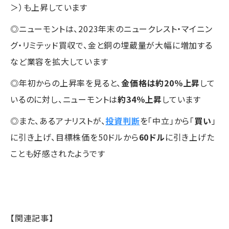
＞）も上昇しています
◎ニューモントは、2023年末のニュークレスト・マイニン
グ・リミテッド買収で、金と銅の埋蔵量が大幅に増加する
など業容を拡大しています
◎年初からの上昇率を見ると、
金価格は約20％上昇
して
いるのに対し、ニューモントは
約34％上昇
しています
◎また、あるアナリストが、
投資判断
を「中立」から「
買い
」
に引き上げ、目標株価を50ドルから
60ドル
に引き上げた
ことも好感されたようです
【関連記事】