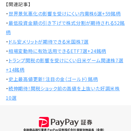
【関連記事】
・
世界景気悪化の影響を受けにくい内需株6選+59銘柄
・
最低投資金額の引き下げで株式分割が期待される52銘
柄
・
ドル安メリットが期待できる米国株7選
・
相場変動時に有効活用できるETF7選+24銘柄
・
トランプ関税の影響を受けにくい日米ゲーム関連株7選
+14銘柄
・
史上最高値更新！注目の金（ゴールド）銘柄
・
続伸期待！関税ショック前の高値を上抜いた好調米株
10選
金融商品取引業者 PayPay証券株式会社 関東財務局長（金商）