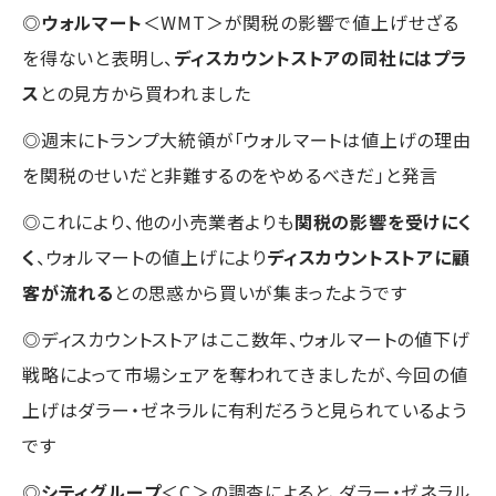
◎
ウォルマート
＜WMT＞が関税の影響で値上げせざる
を得ないと表明し、
ディスカウントストアの同社にはプラ
ス
との見方から買われました
◎週末にトランプ大統領が「ウォルマートは値上げの理由
を関税のせいだと非難するのをやめるべきだ」と発言
◎これにより、他の小売業者よりも
関税の影響を受けにく
く
、ウォルマートの値上げにより
ディスカウントストアに顧
客が流れる
との思惑から買いが集まったようです
◎ディスカウントストアはここ数年、ウォルマートの値下げ
戦略によって市場シェアを奪われてきましたが、今回の値
上げはダラー・ゼネラルに有利だろうと見られているよう
です
◎
シティグループ
＜C＞の調査によると、ダラー・ゼネラル