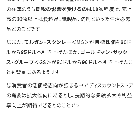
の在庫のうち
関税の影響を受けるのは10%程度
で、売上
高の80%以上は食料品、紙製品、洗剤といった生活必需
品とのことです
◎また、
モルガン・スタンレー
＜MS＞が目標株価を80ド
ルから
85ドル
へ引き上げたほか、
ゴールドマン・サック
ス・グループ
＜GS＞が85ドルから
96ドル
へ引き上げたこ
とも背景にあるようです
◎消費者の低価格志向が強まる中でディスカウントストア
の需要は拡大傾向にあるとし、長期的な業績拡大や利益
率向上が期待できるとのことです