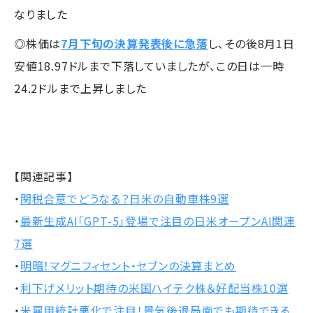
なりました
◎株価は
7月下旬の決算発表後に急落
し、その後8月1日
安値18.97ドルまで下落していましたが、この日は一時
24.2ドルまで上昇しました
【関連記事】
・
関税合意でどうなる？日米の自動車株9選
・
最新生成AI「GPT-5」登場で注目の日米オープンAI関連
7選
・
明暗！マグニフィセント・セブンの決算まとめ
・
利下げメリット期待の米国ハイテク株＆好配当株10選
・
米雇用統計悪化で注目！景気後退局面でも期待できる