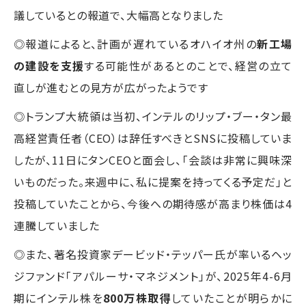
議しているとの報道で、大幅高となりました
◎報道によると、計画が遅れているオハイオ州の
新工場
の建設を支援
する可能性があるとのことで、経営の立て
直しが進むとの見方が広がったようです
◎トランプ大統領は当初、インテルのリップ・ブー・タン最
高経営責任者（CEO）は辞任すべきとSNSに投稿していま
したが、11日にタンCEOと面会し、「会談は非常に興味深
いものだった。来週中に、私に提案を持ってくる予定だ」と
投稿していたことから、今後への期待感が高まり株価は4
連騰していました
◎また、著名投資家デービッド・テッパー氏が率いるヘッ
ジファンド「アパルーサ・マネジメント」が、2025年4-6月
期にインテル株を
800万株取得
していたことが明らかに