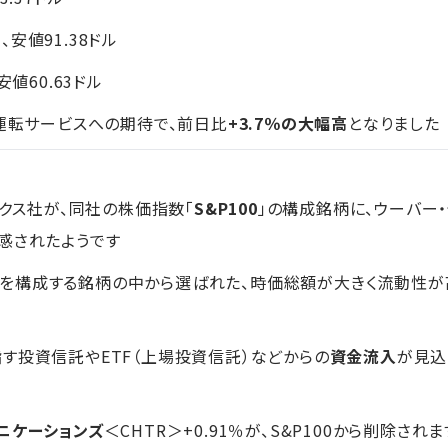
、安値91.38ドル
値60.63ドル
動運転サービスへの期待で、前日比
+3.7％の大幅高
となりました
ックス社が、同社の株価指数「
S&P100
」の構成銘柄に、ウーバー
感されたようです
0指数を構成する銘柄の中から選ばれた、時価総額が大きく流動性
す投資信託やETF（上場投資信託）などからの
資金流入
が見込
ニケーションズ
＜CHTR＞+0.91％が、S&P100から削除されま