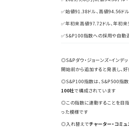
✅始値91.38ドル、高値94.56ドル
✅年初来高値97.72ドル、年初来安
✅S&P100指数への採用や自
◎S&Pダウ・ジョーンズ・インデ
開始前から追加すると発表し、好
◎S&P100指数は、S&P50
100社
で構成されています
◎この指数に連動することを目指
った模様です
◎入れ替えで
チャーター・コミュ