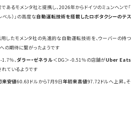
であるモメンタ社と提携し、2026年からドイツのミュンヘンで「
ベル）」の高度な
自動運転技術を搭載したロボタクシーのテス
を活用したモメンタ社の先進的な自動運転技術を、ウーバーの持
への期待に繋がったようです
-1.7％、
ダラー・ゼネラル
＜DG＞-0.51％の店舗が
Uber Eat
されているようです
初来安値
60.63ドルから7月9日
年初来高値
97.72ドルへ上昇