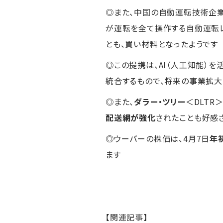
◎また、中国の自動運転技術企業
が運転を全て操作する自動運転レ
とも、買い材料となったようです
◎この提携は、AI（人工知能）
統合するもので、将来の事業拡大
◎また、
ダラー・ツリー
＜DLTR＞
配送網が強化
されたことも好感
◎ウーバーの株価は、4月7日
年
ます
【関連記事】