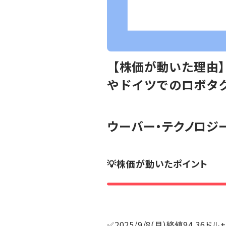
【株価が動いた理由】
やドイツでのロボタ
ウーバー・テクノロジ
💡株価が動いたポイント
✅2025/9/8(月)終値94.36ドル+