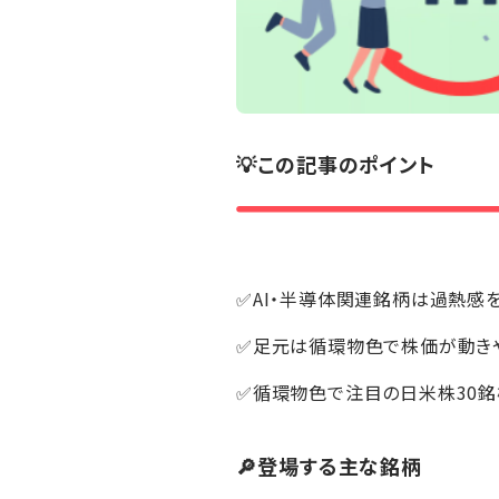
💡この記事のポイント
✅AI・半導体関連銘柄は過熱感
✅足元は循環物色で株価が動き
✅循環物色で注目の日米株30
🔎登場する主な銘柄