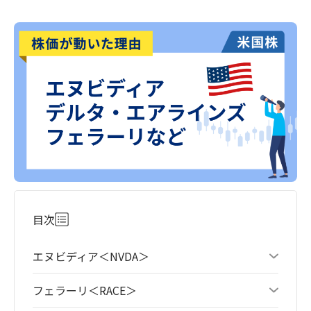
目次
エヌビディア＜NVDA＞
フェラーリ＜RACE＞