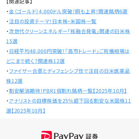
【関連記事】
・
金（ゴールド）4,000ドル突破！銅も上昇！関連銘柄6選
・
注目の投資テーマ！日本株・米国株一覧
・
次世代クリーンエネルギー「核融合発電」関連の日米株
15選
・
日経平均48,000円突破！「高市トレード」ご祝儀相場は
どこまで続く？関連株12選
・
ファイザー合意とディフェンシブ性で注目の日米医薬品
株12選
・
割安解消期待！PBR1倍割れ銘柄一覧【2025年10月】
・
アナリストの目標株価を25％超下回る割安な米国株11
選【2025年10月】