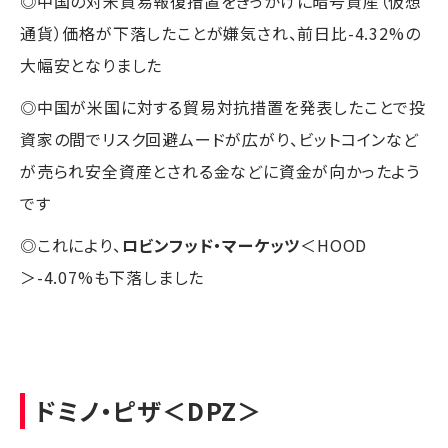
◎中国の対米貿易報復措置をきっかけに暗号資産（仮想
通貨）価格が下落したことが嫌気され、前日比-4.32%の
大幅安となりました
◎中国が米国に対する貿易対抗措置を発表したことで投
資家の間でリスク回避ムードが広がり、ビットコインなど
が売られ安全資産とされる金などに資金が向かったよう
です
◎これにより、
ロビンフッド・マーケッツ
＜HOOD
＞-4.07%も下落しました
ドミノ・ピザ
＜DPZ＞