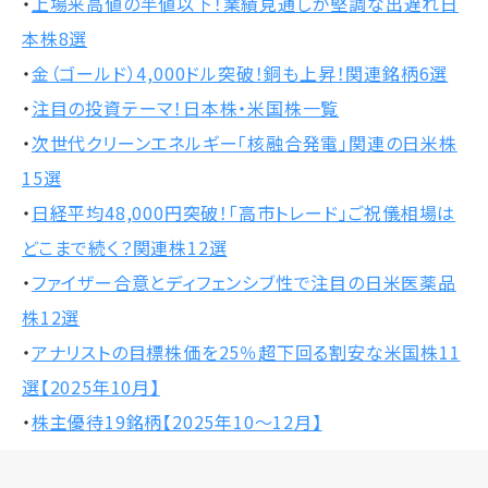
・
上場来高値の半値以下！業績見通しが堅調な出遅れ日
本株8選
・
金（ゴールド）4,000ドル突破！銅も上昇！関連銘柄6選
・
注目の投資テーマ！日本株・米国株一覧
・
次世代クリーンエネルギー「核融合発電」関連の日米株
15選
・
日経平均48,000円突破！「高市トレード」ご祝儀相場は
どこまで続く？関連株12選
・
ファイザー合意とディフェンシブ性で注目の日米医薬品
株12選
・
アナリストの目標株価を25％超下回る割安な米国株11
選【2025年10月】
・
株主優待19銘柄【2025年10～12月】