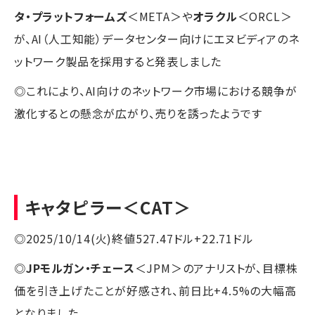
タ・プラットフォームズ
＜META＞や
オラクル
＜ORCL＞
が、AI（人工知能）データセンター向けにエヌビディアのネ
ットワーク製品を採用すると発表しました
◎これにより、AI向けのネットワーク市場における競争が
激化するとの懸念が広がり、売りを誘ったようです
キャタピラー
＜CAT＞
◎2025/10/14(火)終値527.47ドル+22.71ドル
◎
JPモルガン・チェース
＜JPM＞のアナリストが、目標株
価を引き上げたことが好感され、前日比+4.5%の大幅高
となりました