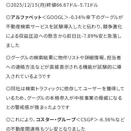
◎2025/12/15(月)終値66.67ドル-5.71ドル
◎
アルファベット
＜GOOGL＞-0.34％傘下のグーグルが
不動産検索サービスを試験導入したと伝わり、競争激化
による収益圧迫への懸念から前日比-7.89%安と急落し
ました
◎グーグルの検索結果に物件リストや詳細情報、担当者
への連絡方法などが直接表示される機能が試験的に導
入されているようです
◎同社は検索トラフィックに依存してユーザーを獲得して
いるため、グーグルの本格参入が中核事業の脅威になる
との警戒感が強まったようです
◎これにより、
コスター・グループ
＜CSGP＞-6.56％など
の不動産関連株もツレ安となりました