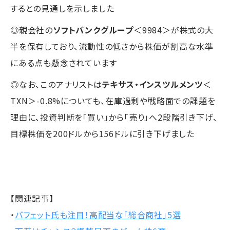
するとの見通しを示しました
◎親会社の
ソフトバンクグループ
＜9984＞が株式の大
半を保有しており、流動性の低さから株価が割高な水準
にある点も懸念されています
◎なお、このアナリストは
テキサス・インスツルメンツ
＜
TXN＞-0.8%についても、在庫過剰や戦略面での課題を
理由に、投資判断を「買い」から「売り」へ2段階引き下げ、
目標株価を200ドルから156ドルに引き下げました
【関連記事】
・
バフェット氏も注目！高配当な「総合商社」5選