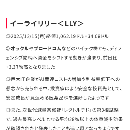
イーライリリー
＜LLY＞
◎2025/12/15(月)終値1,062.19ドル+34.68ドル
◎
オラクル
や
ブロードコム
などのハイテク株から、ディフ
ェンシブ銘柄へ資金をシフトする動きが強まり、前日比
+3.37%高となりました
◎巨大IT企業がAI関連コストの増加や利益率低下への
懸念から売られる中、投資家はより安全な投資先として、
安定成長が見込める医薬品株を選好したようです
◎また、次世代減量薬候補「レタトルチド」の第3相試験
で、過去最高レベルとなる平均28%以上の体重減少効果
が確認されたと発表したことも追い風となったようです