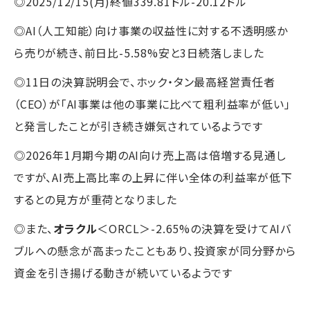
◎2025/12/15(月)終値339.81ドル-20.12ドル
◎AI（人工知能）向け事業の収益性に対する不透明感か
ら売りが続き、前日比-5.58%安と3日続落しました
◎11日の決算説明会で、ホック・タン最高経営責任者
（CEO）が「AI事業は他の事業に比べて粗利益率が低い」
と発言したことが引き続き嫌気されているようです
◎2026年1月期今期のAI向け売上高は倍増する見通し
ですが、AI売上高比率の上昇に伴い全体の利益率が低下
するとの見方が重荷となりました
◎また、
オラクル
＜ORCL＞-2.65%の決算を受けてAIバ
ブルへの懸念が高まったこともあり、投資家が同分野から
資金を引き揚げる動きが続いているようです