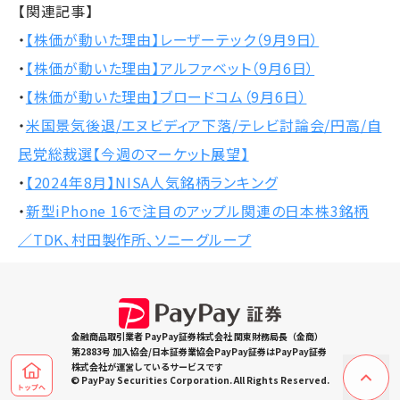
【関連記事】
・
【株価が動いた理由】レーザーテック（9月9日）
・
【株価が動いた理由】アルファベット（9月6日）
・
【株価が動いた理由】ブロードコム（9月6日）
・
米国景気後退/エヌビディア下落/テレビ討論会/円高/自
民党総裁選【今週のマーケット展望】
・
【2024年8月】NISA人気銘柄ランキング
・
新型iPhone 16で注目のアップル関連の日本株3銘柄
／TDK、村田製作所、ソニーグループ
金融商品取引業者 PayPay証券株式会社 関東財務局長（金商）
第2883号 加入協会/日本証券業協会PayPay証券はPayPay証券
株式会社が運営しているサービスです
© PayPay Securities Corporation. All Rights Reserved.