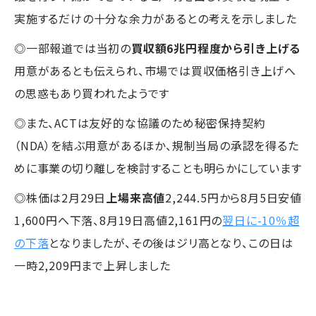
実施するだけの十分な余力があるとの考えを示しました
◎一部報道では当初の
買収額6兆円程度から引き上げる
用意があるとも伝えられ、市場では買収価格引き上げへ
の思惑もあり買われたようです
◎また、ACTは友好的な協議のため秘密保持契約
（NDA）を結ぶ用意があるほか、規制当局の承認を得るた
めに事業の切り離しを検討することも明らかにしています
◎株価は2月29日
上場来高値
2,244.5円から8月5日安値
1,600円へ下落、8月19日高値2,161円の
翌日に-10％超
の下落
となりましたが、その後はジリ高となり、この日は
一時2,209円まで上昇しました