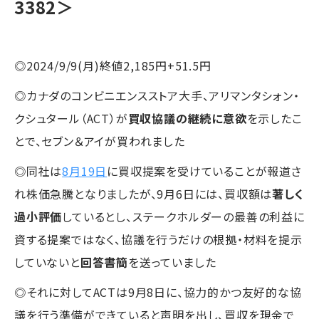
3382＞
◎2024/9/9(月)終値2,185円+51.5円
◎カナダのコンビニエンスストア大手、アリマンタシォン・
クシュタール（ACT）が
買収協議の継続に意欲
を示したこ
とで、セブン＆アイが買われました
◎同社は
8月19日
に買収提案を受けていることが報道さ
れ株価急騰となりましたが、9月6日には、買収額は
著しく
過小評価
しているとし、ステークホルダーの最善の利益に
資する提案ではなく、協議を行うだけの根拠・材料を提示
していないと
回答書簡
を送っていました
◎それに対してACTは9月8日に、協力的かつ友好的な協
議を行う準備ができていると声明を出し、買収を現金で