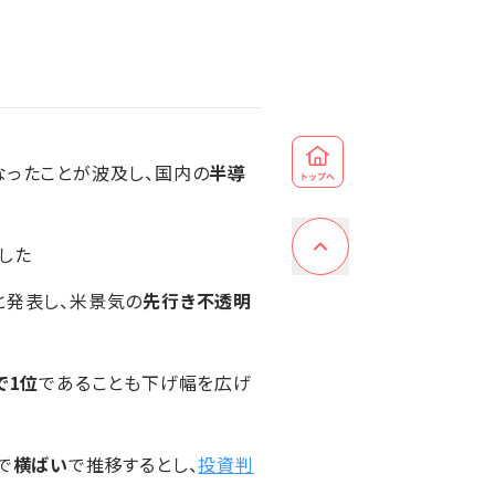
なったことが波及し、国内の
半導
した
と発表し、米景気の
先行き不透明
で1位
であることも下げ幅を広げ
で
横ばい
で推移するとし、
投資判