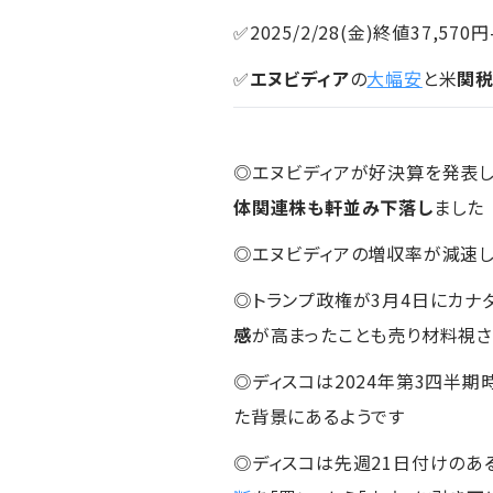
✅2025/2/28(金)終値37,570円
✅
エヌビディア
の
大幅安
と米
関
◎エヌビディアが好決算を発表し
体関連株も軒並み下落し
ました
◎エヌビディアの増収率が減速
◎トランプ政権が3月4日にカナ
感
が高まったことも売り材料視
◎ディスコは2024年第3四半期
た背景にあるようです
◎ディスコは先週21日付けのあ