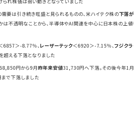
下げられ株価は弱い動きとなっていました
連の需要は引き続き旺盛と見られるものの、米ハイテク株の
下落が
かは不透明なことから、半導体やAI関連を中心に日本株の上値
＜6857＞-8.77％、
レーザーテック
＜6920＞-7.15％、
フジクラ
円を超える下落となりました
68,850円から9月
昨年来安値
31,730円へ下落。その後今年1月
0円まで下落しました