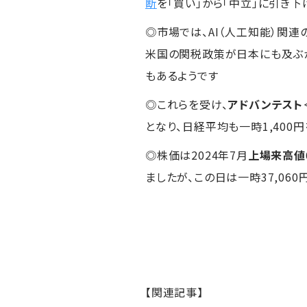
断
を「買い」から「中立」に引き
◎市場では、AI（人工知能）関
米国の関税政策が日本にも及ぶ
もあるようです
◎これらを受け、
アドバンテスト
となり、日経平均も一時1,400
◎株価は2024年7月
上場来高値
ましたが、この日は一時37,06
【関連記事】