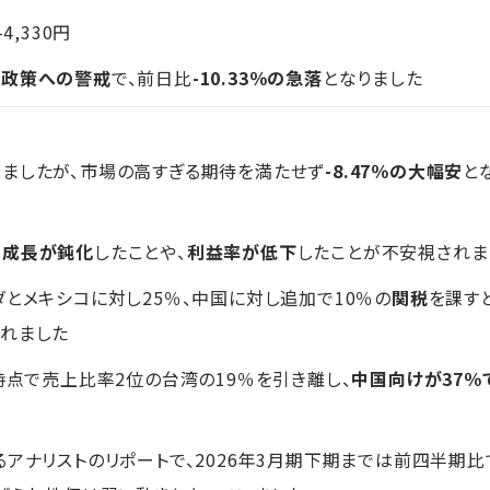
-4,330円
税政策への警戒
で、前日比
-10.33％の急落
となりました
ましたが、市場の高すぎる期待を満たせず
-8.47％の大幅安
と
し
成長が鈍化
したことや、
利益率が低下
したことが不安視されま
ダとメキシコに対し25％、中国に対し追加で10％の
関税
を課す
されました
時点で売上比率2位の台湾の19％を引き離し、
中国向けが37％
るアナリストのリポートで、2026年3月期下期までは前四半期比