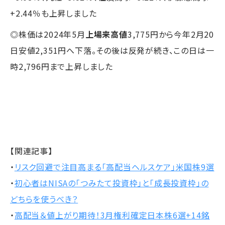
+2.44％も上昇しました
◎株価は2024年5月
上場来高値
3,775円から今年2月20
日安値2,351円へ下落。その後は反発が続き、この日は一
時2,796円まで上昇しました
【関連記事】
・
リスク回避で注目高まる「高配当ヘルスケア」米国株9選
・
初心者はNISAの「つみたて投資枠」と「成長投資枠」の
どちらを使うべき？
・
高配当＆値上がり期待！3月権利確定日本株6選+14銘