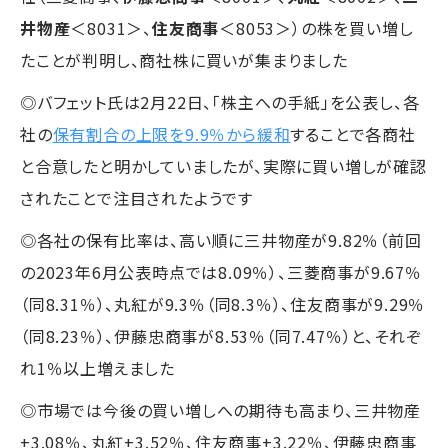
井物産
＜8031＞、
住友商事
＜8053＞）の株を買い増し
たことが判明し、商社株に買いが集まりました
◎バフェット氏は2月22日、「株主への手紙」を公表し、各
社の
保有割合の上限を9.9％から緩和
することで各商社
と合意したと明かしていましたが、実際に買い増しが確認
されたことで注目されたようです
◎各社の保有比率は、高い順に三井物産が9.82％（前回
の2023年6月公表時点では8.09％）、三菱商事が9.67％
（同8.31％）、丸紅が9.3％（同8.3％）、住友商事が9.29％
（同8.23％）、伊藤忠商事が8.53％（同7.47％）と、それぞ
れ1％以上増えました
◎市場では今後の買い増しへの期待も高まり、三井物産
+3.08％、丸紅+3.52％、住友商事+3.22％、伊藤忠商事