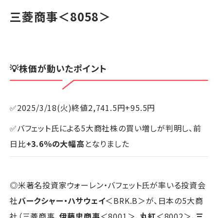
三菱商事
＜8058＞
💡株価が動いたポイント
✅2025/3/18(火)終値2,741.5円+95.5円
✅バフェット氏による5大商社株の買い増しが判明し、前
日比
+3.6％の大幅高
となりました
◎米著名投資家ウォーレン・バフェット氏が率いる投資会
社
バークシャー・ハサウェイ
＜BRK.B＞が、日本の5大商
社（三菱商事、
伊藤忠商事
＜8001＞、
丸紅
＜8002＞、
三