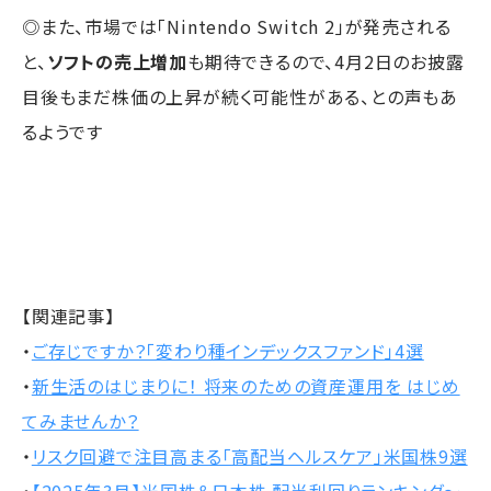
◎また、市場では「Nintendo Switch 2」が発売される
と、
ソフトの売上増加
も期待できるので、4月2日のお披露
目後もまだ株価の上昇が続く可能性がある、との声もあ
るようです
【関連記事】
・
ご存じですか？「変わり種インデックスファンド」4選
・
新生活のはじまりに！ 将来のための資産運用を はじめ
てみませんか？
・
リスク回避で注目高まる「高配当ヘルスケア」米国株9選