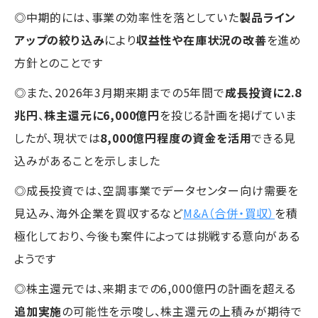
◎中期的には、事業の効率性を落としていた
製品ライン
アップの絞り込み
により
収益性や在庫状況の改善
を進め
方針とのことです
◎また、2026年3月期来期までの5年間で
成長投資に2.8
兆円
、
株主還元に6,000億円
を投じる計画を掲げていま
したが、現状では
8,000億円程度の資金を活用
できる見
込みがあることを示しました
◎成長投資では、空調事業でデータセンター向け需要を
見込み、海外企業を買収するなど
M&A（合併・買収）
を積
極化しており、今後も案件によっては挑戦する意向がある
ようです
◎株主還元では、来期までの6,000億円の計画を超える
追加実施
の可能性を示唆し、株主還元の上積みが期待で