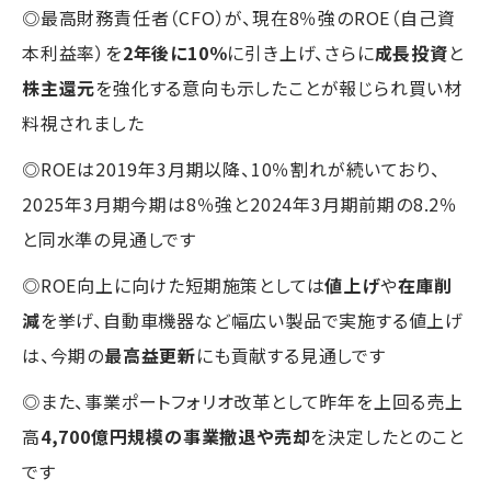
◎最高財務責任者（CFO）が、現在8％強のROE（自己資
本利益率）を
2年後に10％
に引き上げ、さらに
成長投資
と
株主還元
を強化する意向も示したことが報じられ買い材
料視されました
◎ROEは2019年3月期以降、10％割れが続いており、
2025年3月期今期は8％強と2024年3月期前期の8.2％
と同水準の見通しです
◎ROE向上に向けた短期施策としては
値上げ
や
在庫削
減
を挙げ、自動車機器など幅広い製品で実施する値上げ
は、今期の
最高益更新
にも貢献する見通しです
◎また、事業ポートフォリオ改革として昨年を上回る売上
高
4,700億円規模の事業撤退や売却
を決定したとのこと
です