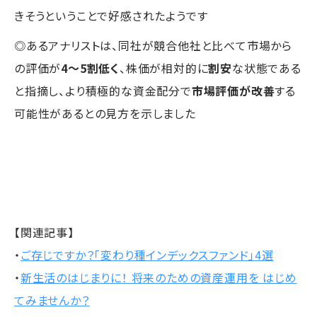
きそうということで好感されたようです
◎あるアナリストは、同社が競合他社と比べて市場から
の評価が
4～5割低く
、株価が相対的に
割安
な状態である
と指摘し、より積極的な資金配分で
市場評価が改善
する
可能性があるとの見方を示しました
【関連記事】
・
ご存じですか？「変わり種インデックスファンド」4選
・
新生活のはじまりに！ 将来のための資産運用を はじめ
てみませんか？