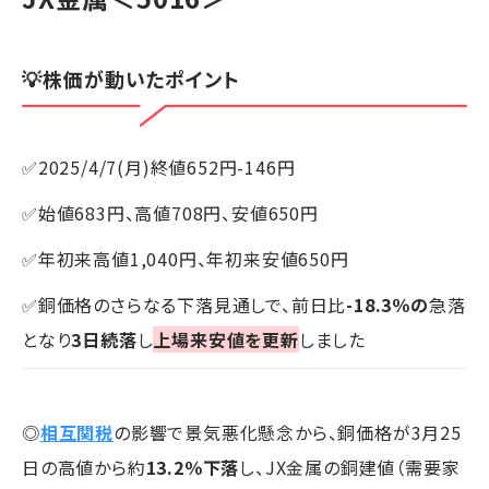
💡株価が動いたポイント
✅2025/4/7(月)終値652円-146円
✅始値683円、高値708円、安値650円
✅年初来高値1,040円、年初来安値650円
✅銅価格のさらなる下落見通しで、前日比
-18.3％の
急落
となり
3日続落
し
上場来安値を更新
しました
◎
相互関税
の影響で景気悪化懸念から、銅価格が3月25
日の高値から約
13.2％下落
し、JX金属の銅建値（需要家