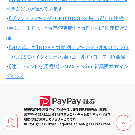
べきかどうか悩んでいます
・
「ブランドランキングTOP100」の日米株10選+36銘柄
・
金（ゴールド）史上最高値更新！上昇理由は？関連商品3
選
・
【2025年3月】NISA人気銘柄ランキング～オルカン、グロ
ーバルESGハイクオリティ、金（ゴールド）コース、JX金属
・
【注目ファンドを深掘り】 eMAXIS Slim 新興国株式イン
デックス
金融商品取引業者 PayPay証券株式会社 関東財務局長（金商）
第2883号 加入協会/日本証券業協会PayPay証券はPayPay証券
株式会社が運営しているサービスです
© PayPay Securities Corporation. All Rights Reserved.