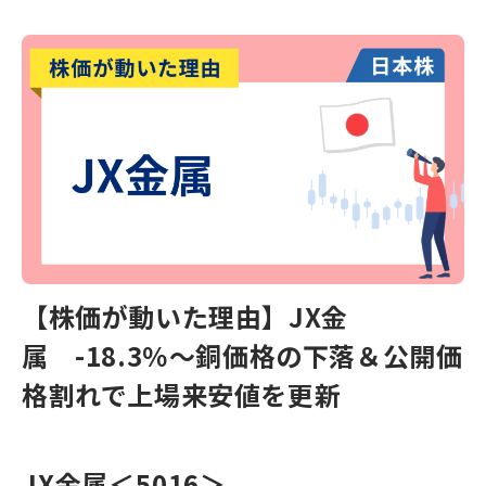
【株価が動いた理由】JX金
属 -18.3％～銅価格の下落＆公開価
格割れで上場来安値を更新
JX金属
＜5016＞