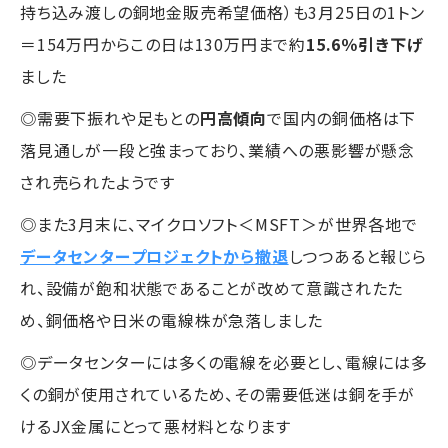
持ち込み渡しの銅地金販売希望価格）も3月25日の1トン
＝154万円からこの日は130万円まで約
15.6％引き下げ
ました
◎需要下振れや足もとの
円高傾向
で国内の銅価格は下
落見通しが一段と強まっており、業績への悪影響が懸念
され売られたようです
◎また3月末に、マイクロソフト＜MSFT＞が世界各地で
データセンタープロジェクトから撤退
しつつあると報じら
れ、設備が飽和状態であることが改めて意識されたた
め、銅価格や日米の電線株が急落しました
◎データセンターには多くの電線を必要とし、電線には多
くの銅が使用されているため、その需要低迷は銅を手が
けるJX金属にとって悪材料となります