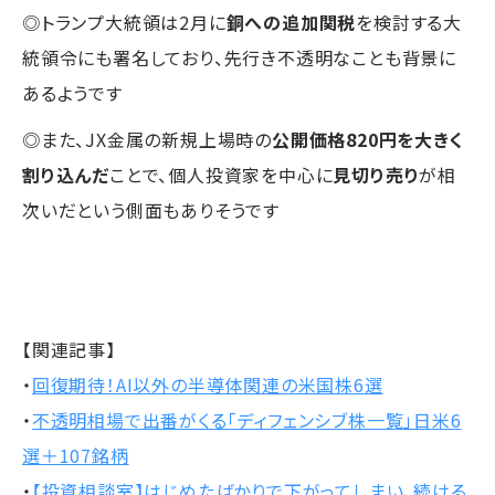
◎トランプ大統領は2月に
銅への追加関税
を検討する大
統領令にも署名しており、先行き不透明なことも背景に
あるようです
◎また、JX金属の新規上場時の
公開価格820円を大きく
割り込んだ
ことで、個人投資家を中心に
見切り売り
が相
次いだという側面もありそうです
【関連記事】
・
回復期待！AI以外の半導体関連の米国株6選
・
不透明相場で出番がくる「ディフェンシブ株一覧」日米6
選＋107銘柄
・
【投資相談室】はじめたばかりで下がってしまい、続ける