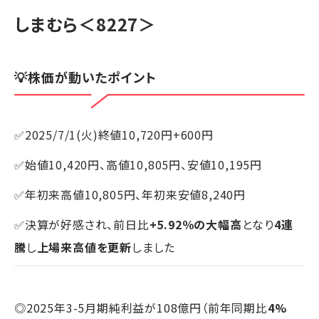
しまむら＜8227＞
💡株価が動いたポイント
✅2025/7/1(火)終値10,720円+600円
✅始値10,420円、高値10,805円、安値10,195円
✅年初来高値10,805円、年初来安値8,240円
✅決算が好感され、前日比
+5.92％の大幅高
となり
4連
騰
し
上場来高値を更新
しました
◎2025年3-5月期純利益が108億円（前年同期比
4%