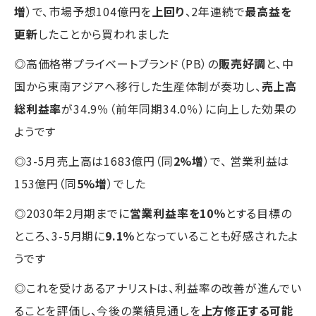
増
）で、市場予想104億円を
上回り
、2年連続で
最高益を
更新
したことから買われました
◎高価格帯プライベートブランド（PB）の
販売好調
と、中
国から東南アジアへ移行した生産体制が奏功し、
売上高
総利益率
が34.9％（前年同期34.0％）に向上した効果の
ようです
◎3-5月売上高は1683億円（同
2%増
）で、 営業利益は
153億円（同
5%増
）でした
◎2030年2月期までに
営業利益率を10％
とする目標の
ところ、3-5月期に
9.1％
となっていることも好感されたよ
うです
◎これを受けあるアナリストは、利益率の改善が進んでい
ることを評価し、今後の業績見通しを
上方修正する可能