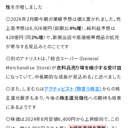
性
を示唆しました
◎2026年2月期今期の業績予想は据え置かれました。売
上高予想は6,926億円（前期比
4%増
）、純利益予想は
428億円（同
2%増
）で、新規出店や高価格帯商品の拡充
が寄与する見込みとのことです
◎別のアナリストは、「総合スーパー（General
Merchandise Store）が
衣料品売り場を縮小する受け皿
になっていて、中長期的な成長が見込める」と述べました
◎また、しまむらは
アクティビスト（物言う株主）
からの株
主還元要求もあり、今後の
株主還元強化
への期待も背景
にあるようです
◎株価は2024年8月安値6,400円から上昇傾向で、この