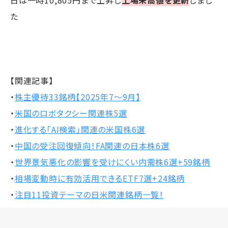
日は一時10,805円まで上昇し
上場来高値を更新
しまし
た
【関連記事】
・
株主優待33銘柄【2025年7～9月】
・
米国のロボタクシー関連株5選
・
進化する「AI検索」関連の米国株6選
・
中国の受注回復傾向！FA関連の日本株6選
・
世界景気悪化の影響を受けにくい内需株6選+59銘柄
・
相場変動時に有効活用できるETF7選+24銘柄
・
注目11投資テーマの日米関連銘柄一覧！