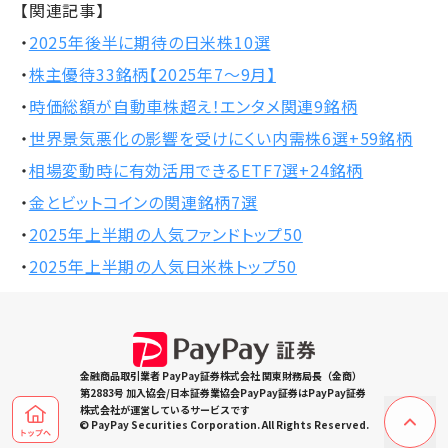
【関連記事】
・
2025年後半に期待の日米株10選
・
株主優待33銘柄【2025年7～9月】
・
時価総額が自動車株超え！エンタメ関連9銘柄
・
世界景気悪化の影響を受けにくい内需株6選+59銘柄
・
相場変動時に有効活用できるETF7選+24銘柄
・
金とビットコインの関連銘柄7選
・
2025年上半期の人気ファンドトップ50
・
2025年上半期の人気日米株トップ50
金融商品取引業者 PayPay証券株式会社 関東財務局長（金商）
第2883号 加入協会/日本証券業協会PayPay証券はPayPay証券
株式会社が運営しているサービスです
© PayPay Securities Corporation. All Rights Reserved.