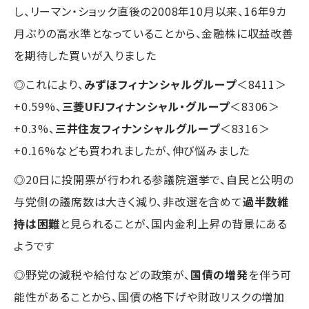
し、リーマン・ショック直後の2008年10月以来、16年9カ
月ぶりの高水準となっていることから、金融株に収益改善
を期待した買いが入りました
◎これにより、
みずほフィナンシャルグループ
＜8411＞
+0.59%、
三菱UFJフィナンシャル・グループ
＜8306＞
+0.3%、
三井住友フィナンシャルグループ
＜8316＞
+0.16%なども買われましたが、伸び悩みました
◎20日に投開票が行われる参議院選挙で、自民と公明の
与党側の議席数は大きく減り、非改選を含めて
過半数維
持は困難
と見られることが、国内金利上昇の背景にある
ようです
◎野党の減税や給付などの政策が、
国債の増発
を伴う可
能性があることから、国債の格下げや財政リスクの増加