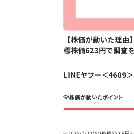
【株価が動いた理由】
標株価623円で調査
LINEヤフー
＜4689＞
💡株価が動いたポイント
✅2025/7/22(火)終値552.9円+