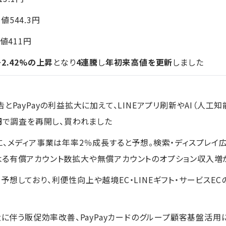
値544.3円
値411円
+2.42%の上昇
となり
4連騰
し
年初来高値を更新
しました
とPayPayの利益拡大に加えて、LINEアプリ刷新やAI（人工
円
で調査を再開し、買われました
に、メディア事業は年率2％成長すると予想。検索・ディスプレイ
る有償アカウント数拡大や無償アカウントのオプション収入増
想しており、利便性向上や越境EC・LINEギフト・サービスE
大に伴う販促効率改善、PayPayカードのグループ顧客基盤活用に