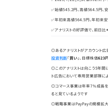
✅始値545.2円、高値564.5円、安
✅年初来高値564.5円、年初来安
✅アナリストの好評価で、前日比
◎あるアナリストがアカウント広告
投資判断
「
買い
」、目標株価
623
◎このアナリストは向こう5年間
ト広告において専用営業部隊によ
◎コマース事業は年率7％成長を予
ると見ているようです
◎戦略事業はPayPayの規模拡