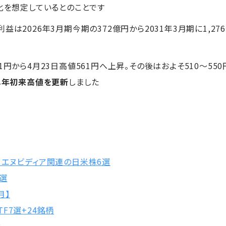
字化を想定しているとのことです
益は2026年3月期今期の372億円から2031年3月期に1,2
11円から4月23日高値561円へ上昇。その後はおよそ510～5
し
年初来高値を更新
しました
！エヌビディア関連の日米株6選
0選
月】
F7選+24銘柄