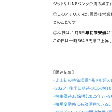
ジットやLINEバンク台湾の黒
◎このアナリストは、調整後営業利
とのことです
◎株価は、1月6日
年初来安値
4
この日は一時564.5円まで上昇
【関連記事】
・
史上初の時価総額4兆ドル超え
・
2025年後半に期待の日米株1
・
株主優待33銘柄【2025年7～9
・
相場変動時に有効活用できるET