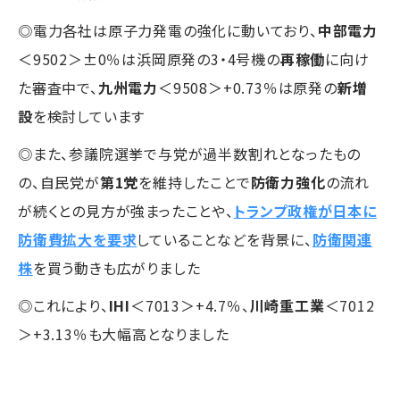
◎電力各社は原子力発電の強化に動いており、
中部電力
＜9502＞±0％は浜岡原発の3・4号機の
再稼働
に向け
た審査中で、
九州電力
＜9508＞+0.73％は原発の
新増
設
を検討しています
◎また、参議院選挙で与党が過半数割れとなったもの
の、自民党が
第1党
を維持したことで
防衛力強化
の流れ
が続くとの見方が強まったことや、
トランプ政権が日本に
防衛費拡大を要求
していることなどを背景に、
防衛関連
株
を買う動きも広がりました
◎これにより、
IHI
＜7013＞+4.7％、
川崎重工業
＜7012
＞+3.13％も大幅高となりました