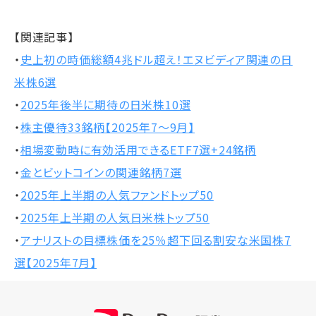
【関連記事】
・
史上初の時価総額4兆ドル超え！エヌビディア関連の日
米株6選
・
2025年後半に期待の日米株10選
・
株主優待33銘柄【2025年7～9月】
・
相場変動時に有効活用できるETF7選+24銘柄
・
金とビットコインの関連銘柄7選
・
2025年上半期の人気ファンドトップ50
・
2025年上半期の人気日米株トップ50
・
アナリストの目標株価を25％超下回る割安な米国株7
選【2025年7月】