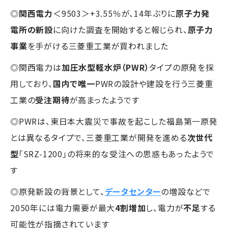
◎
関西電力
＜9503＞+3.55％が、14年ぶりに
原子力発
電所の新設
に向けた調査を開始すると報じられ、
原子力
事業
を手がける三菱重工業が買われました
◎関西電力は
加圧水型軽水炉（PWR）
タイプの原発を採
用しており、
国内で唯一
PWRの設計や建設を行う三菱重
工業の
受注期待
が高まったようです
◎PWRは、東日本大震災で事故を起こした福島第一原発
とは異なるタイプで、三菱重工業が開発を進める
次世代
型
「SRZ-1200」の将来的な受注への思惑もあったようで
す
◎原発新設の背景として、
データセンター
の増設などで
2050年には電力需要が最大
4割増加
し、電力が
不足
する
可能性が指摘されています