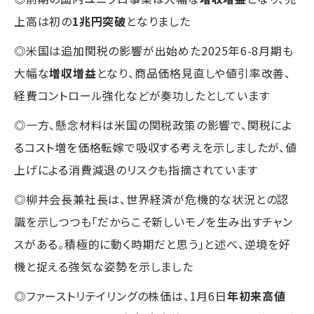
上高は初の
1兆円突破
となりました
◎米国は追加関税の影響が出始めた2025年6-8月期も
大幅な
増収増益
となり、商品価格見直しや値引率改善、
経費コントロール強化などが奏功したとしています
◎一方、懸念材料は米国の関税政策の影響で、関税によ
るコスト増を価格転嫁で吸収する考えを示しましたが、値
上げによる消費減退のリスクも指摘されています
◎柳井会長兼社長は、世界経済が危機的な状況との認
識を示しつつも「だからこそ新しいモノを生み出すチャン
スがある。積極的に動く時期だと思う」と述べ、逆境を好
機と捉える強気な姿勢を示しました
◎ファーストリテイリングの株価は、1月6日
年初来高値