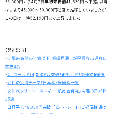
53,900円から4月7日
年初来安値
41,650円へ下落。以降
はおよそ45,000〜50,000円程度で推移していましたが、
この日は一時52,190円まで上昇しました
【関連記事】
・
上場来高値の半値以下！業績見通しが堅調な出遅れ日
本株8選
・
金（ゴールド）4,000ドル突破！銅も上昇！関連銘柄6選
・
注目の投資テーマ！日本株・米国株一覧
・
次世代クリーンエネルギー「核融合発電」関連の日米株
15選
・
日経平均48,000円突破！「高市トレード」ご祝儀相場は