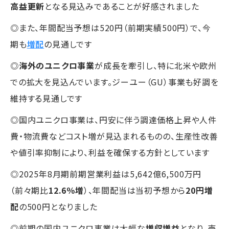
高益更新
となる見込みであることが好感されました
◎また、年間配当予想は520円（前期実績500円）で、今
期も
増配
の見通しです
◎
海外のユニクロ事業
が成長を牽引し、特に北米や欧州
での拡大を見込んでいます。ジーユー（GU）事業も好調を
維持する見通しです
◎国内ユニクロ事業は、円安に伴う調達価格上昇や人件
費・物流費などコスト増が見込まれるものの、生産性改善
や値引率抑制により、利益を確保する方針としています
◎2025年8月期前期営業利益は5,642億6,500万円
（前々期比
12.6％増
）、年間配当は当初予想から
20円増
配
の500円となりました
◎前期の国内ユニクロ事業は大幅な
増収増益
となり、売