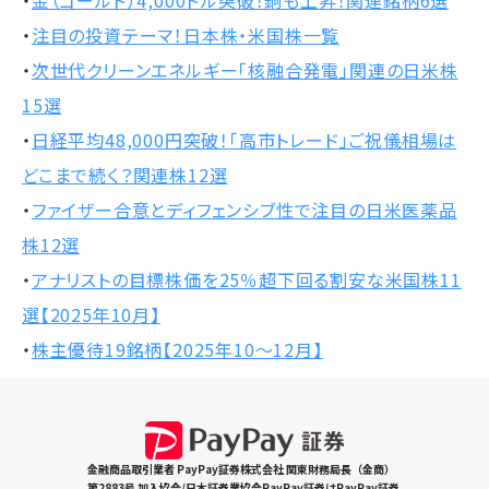
・
金（ゴールド）4,000ドル突破！銅も上昇！関連銘柄6選
・
注目の投資テーマ！日本株・米国株一覧
・
次世代クリーンエネルギー「核融合発電」関連の日米株
15選
・
日経平均48,000円突破！「高市トレード」ご祝儀相場は
どこまで続く？関連株12選
・
ファイザー合意とディフェンシブ性で注目の日米医薬品
株12選
・
アナリストの目標株価を25％超下回る割安な米国株11
選【2025年10月】
・
株主優待19銘柄【2025年10～12月】
金融商品取引業者 PayPay証券株式会社 関東財務局長（金商）
第2883号 加入協会/日本証券業協会PayPay証券はPayPay証券