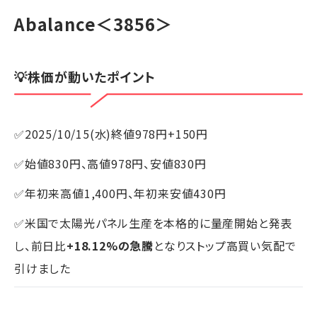
Abalance
＜3856＞
💡株価が動いたポイント
✅2025/10/15(水)終値978円+150円
✅始値830円、高値978円、安値830円
✅年初来高値1,400円、年初来安値430円
✅米国で太陽光パネル生産を本格的に量産開始と発表
し、前日比
+18.12%の急騰
となりストップ高買い気配で
引けました