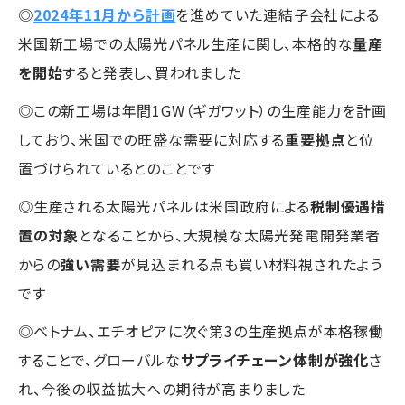
◎
2024年11月から計画
を進めていた連結子会社による
米国新工場での太陽光パネル生産に関し、本格的な
量産
を開始
すると発表し、買われました
◎この新工場は年間1GW（ギガワット）の生産能力を計画
しており、米国での旺盛な需要に対応する
重要拠点
と位
置づけられているとのことです
◎生産される太陽光パネルは米国政府による
税制優遇措
置の対象
となることから、大規模な太陽光発電開発業者
からの
強い需要
が見込まれる点も買い材料視されたよう
です
◎ベトナム、エチオピアに次ぐ第3の生産拠点が本格稼働
することで、グローバルな
サプライチェーン体制が強化
さ
れ、今後の収益拡大への期待が高まりました