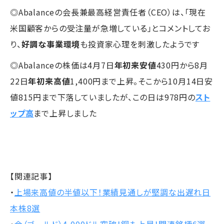
◎Abalanceの会長兼最高経営責任者（CEO）は、「現在
米国顧客からの受注量が急増している」とコメントしてお
り、
好調な事業環境
も投資家心理を刺激したようです
◎Abalanceの株価は4月7日
年初来安値
430円から8月
22日
年初来高値
1,400円まで上昇。そこから10月14日安
値815円まで下落していましたが、この日は978円の
スト
ップ高
まで上昇しました
【関連記事】
・
上場来高値の半値以下！業績見通しが堅調な出遅れ日
本株8選