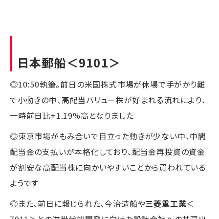
日本郵船
＜9101＞
◎10:50執筆。前日の米国株式市場が休場で手がかり難
で小動きの中、高配当バリュー株が好まれる流れにより、
一時前日比+1.19%高となりました
◎東京市場がもみ合いで目立った動きが少ない中、中間
配当金の支払いが本格化しており、配当金再投資の資金
が割安な高配当株に向かいやすいことから買われている
ようです
◎また、前日に報じられた、今治造船や
三菱重工業
＜
7011＞との次世代船開発に向けた設計会社への共同出