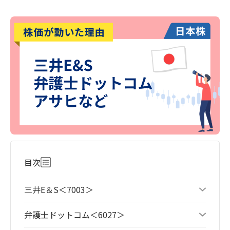
目次
三井E＆S＜7003＞
弁護士ドットコム＜6027＞