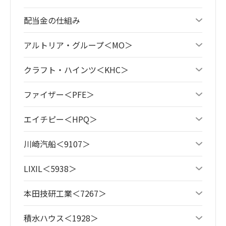
配当金の仕組み
アルトリア・グループ＜MO＞
クラフト・ハインツ＜KHC＞
ファイザー＜PFE＞
エイチピー＜HPQ＞
川崎汽船＜9107＞
LIXIL＜5938＞
本田技研工業＜7267＞
積水ハウス＜1928＞