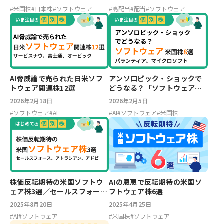
#
米国株
#
日本株
#
ソフトウェア
#
高配当
#
配当
#
ソフトウェア
AI脅威論で売られた日米ソフ
アンソロピック・ショックで
トウェア関連株12選
どうなる？「ソフトウェア」
米国株8選
2026年2月18日
2026年2月5日
#
ソフトウェア
#
AI
#
AI
#
ソフトウェア
#
米国株
株価反転期待の米国ソフトウ
AIの恩恵で反転期待の米国ソ
ェア株3選／セールスフォー
フトウェア株6選
ス、アトラシアン、アドビ
2025年8月20日
2025年4月25日
#
AI
#
ソフトウェア
#
米国株
#
ソフトウェア