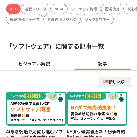
ALL
連載シリーズ
NISA
マーケット情報
配当決算
初心
銘柄情報／テーマ
資産運用ノウハウ
ライフ&マネー
「
ソフトウェア
」に関する記事一覧
ビジュアル解説
記事
新しい順
AI懸念後退で見直し進むソフ
NYダウ最高値更新！紛争終結