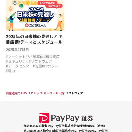
2025年の日米株の見通しと注
目銘柄/テーマとスケジュール
2025年1月5日
#
マーケット
#
AI
#
半導体
#
暗号資産
#
セキュリティ
#
ソフトウェア
#
データセンター
#
防衛
#
ロボット
#
電力
資産運用の1stSTEP トップ
キーワード一覧
ソフトウェア
金融商品取引業者 PayPay証券株式会社 関東財務局長（金商）
第2883号 加入協会/日本証券業協会PayPay証券はPayPay証券