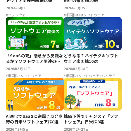
トウェア関連米国株10選
期待の米国株10選
2026年6月1日
2026年5月25日
#
ソフトウェア
#
米国株
#
AI
#
ソフトウェア
「SaaSの死」懸念から反転な
どうなる？ハイテク＆ソフト
るか？ソフトウェア関連の米
ウェア米国株10選
国株7選
2026年5月14日
2026年3月18日
#
米国株
#
ソフトウェア
#
米国株
#
ソフトウェア
#
ハイテク
AI進化でSaaSに逆風？反発期
株価下落でチャンス？「ソフ
待の日米ソフトウェア株8選
トウェア」日米株8選
2026年3月5日
2026年2月27日