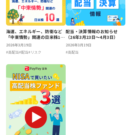
海運、エネルギー、防衛など
配当・決算情報のお知らせ
「中東情勢」関連の日米株10
（26年3月23日〜4月3日）
選
2026年3月19日
2026年3月19日
#
高配当
#
配当
#
リスク
#
高配当