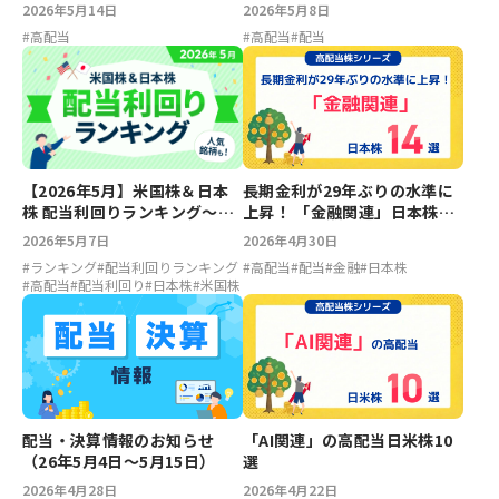
2026年5月14日
2026年5月8日
#
高配当
#
高配当
#
配当
【2026年5月】米国株＆日本
長期金利が29年ぶりの水準に
株 配当利回りランキング～フ
上昇！ 「金融関連」日本株14
ァイザー7.02％、エイチピー
選
2026年5月7日
2026年4月30日
5.68％、LIXIL5.35％、川崎汽
#
ランキング
#
配当利回りランキング
#
高配当
#
配当
#
金融
#
日本株
船4.68％
#
高配当
#
配当利回り
#
日本株
#
米国株
配当・決算情報のお知らせ
「AI関連」の高配当日米株10
（26年5月4日〜5月15日）
選
2026年4月28日
2026年4月22日