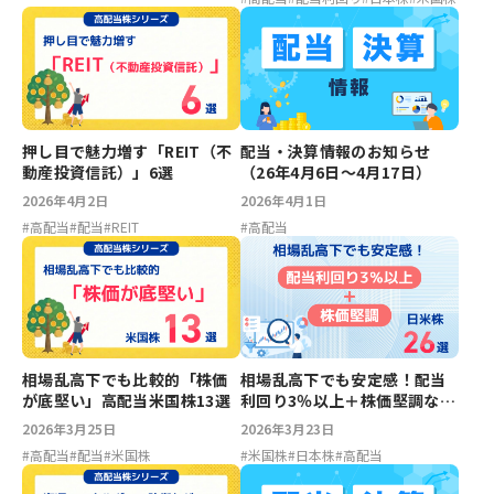
押し目で魅力増す「REIT（不
配当・決算情報のお知らせ
動産投資信託）」6選
（26年4月6日〜4月17日）
2026年4月2日
2026年4月1日
#
高配当
#
配当
#
REIT
#
高配当
相場乱高下でも比較的「株価
相場乱高下でも安定感！配当
が底堅い」高配当米国株13選
利回り3％以上＋株価堅調な日
米株26選
2026年3月25日
2026年3月23日
#
高配当
#
配当
#
米国株
#
米国株
#
日本株
#
高配当