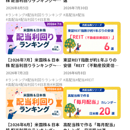
株 配当利回りランキング～キ
選
ャンベルズ7.12％、ファイザ
2026年8月5日
2026年7月30日
ー6.88％、LIXIL5.23％、ソニ
#
ランキング
#
配当利回りランキング
#
高配当
#
配当
ーFG5.15％
#
高配当
#
配当利回り
#
日本株
【2026年7月】米国株＆日本
東証REIT指数が約1年ぶりの
株 配当利回りランキング～フ
安値「REIT（不動産投資信
ァイザー7.29％、ベライゾン
託）」6選
2026年7月2日
2026年6月8日
6.68％、ソニーFG5.55％、大
#
ランキング
#
配当利回りランキング
#
高配当
#
配当
#
REIT
東建託5.39％
#
高配当
#
配当利回り
#
日本株
#
米国株
【2026年6月】米国株＆日本
高配当株で作る「毎月配当」