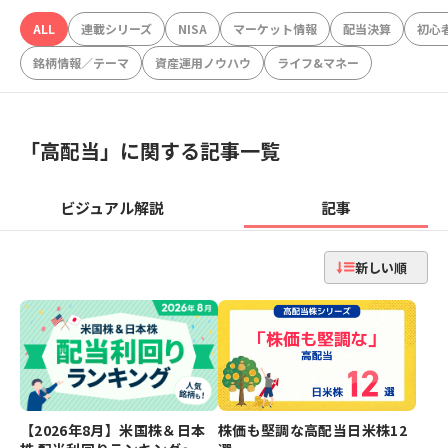
ALL
連載シリーズ
NISA
マーケット情報
配当決算
初心
銘柄情報／テーマ
資産運用ノウハウ
ライフ&マネー
「
高配当
」に関する記事一覧
ビジュアル解説
記事
新しい順
【2026年8月】米国株＆日本
株価も堅調な高配当日米株12