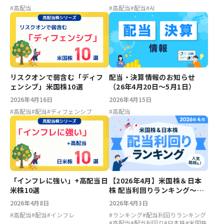
#
高配当
#
高配当
#
配当
#
AI
リスクオンで弱含む「ディフ
配当・決算情報のお知らせ
ェンシブ」米国株10選
（26年4月20日〜5月1日）
2026年4月16日
2026年4月15日
#
高配当
#
配当
#
ディフェンシブ
#
高配当
【2026年4月】米国株＆日本
「インフレに強い」+高配当日
株 配当利回りランキング～ア
米株10選
ルトリア6.55％、ベライゾン
2026年4月3日
2026年4月8日
5.6％、マツダ5.26％、川崎汽
#
ランキング
#
配当利回りランキング
#
高配当
#
配当
#
インフレ
船4.38％
#
高配当
#
配当利回り
#
日本株
#
米国株