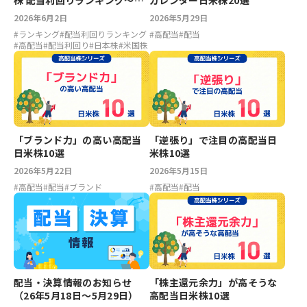
株 配当利回りランキング～フ
カレンダー日米株20選
ァイザー6.71％、アルトリア
2026年6月2日
2026年5月29日
6.23％、LIXIL5.37％、ホンダ
#
ランキング
#
配当利回りランキング
#
高配当
#
配当
5.04％
#
高配当
#
配当利回り
#
日本株
#
米国株
「ブランド力」の高い高配当
「逆張り」で注目の高配当日
日米株10選
米株10選
2026年5月22日
2026年5月15日
#
高配当
#
配当
#
ブランド
#
高配当
#
配当
配当・決算情報のお知らせ
「株主還元余力」が高そうな
（26年5月18日〜5月29日）
高配当日米株10選