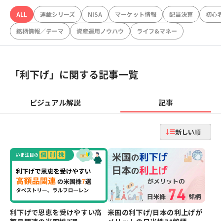
ALL
連載シリーズ
NISA
マーケット情報
配当決算
初心
銘柄情報／テーマ
資産運用ノウハウ
ライフ&マネー
「
利下げ
」に関する記事一覧
ビジュアル解説
記事
新しい順
利下げで恩恵を受けやすい高
米国の利下げ/日本の利上げが