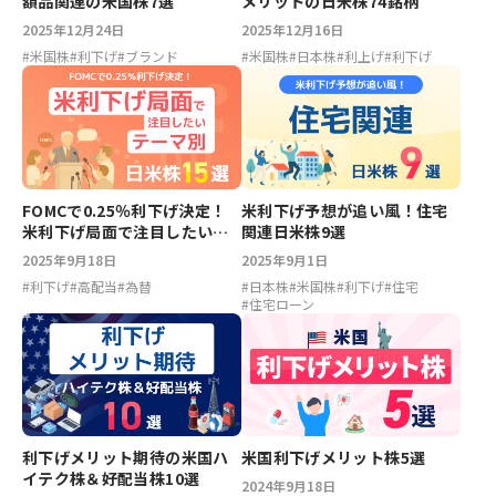
額品関連の米国株7選
メリットの日米株74銘柄
2025年12月24日
2025年12月16日
#
米国株
#
利下げ
#
ブランド
#
米国株
#
日本株
#
利上げ
#
利下げ
FOMCで0.25％利下げ決定！
米利下げ予想が追い風！住宅
米利下げ局面で注目したいテ
関連日米株9選
ーマ別日米株15選
2025年9月18日
2025年9月1日
#
利下げ
#
高配当
#
為替
#
日本株
#
米国株
#
利下げ
#
住宅
#
住宅ローン
利下げメリット期待の米国ハ
米国利下げメリット株5選
イテク株＆好配当株10選
2024年9月18日