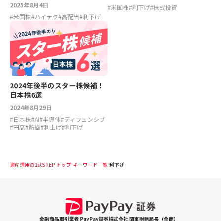
2025年8月4日
#
米国株
#
利下げ
#
株式投資
#
米国株
#
ハイテク
#
高配当
#
利下げ
2024年後半のスター株候補！
日本株6選
2024年8月29日
#
日本株
#
AI
#
半導体
#
ディフェンシブ
#
円高
#
防衛
#
利上げ
#
利下げ
資産運用の1stSTEP トップ
キーワード一覧
利下げ
金融商品取引業者 PayPay証券株式会社 関東財務局長（金商）