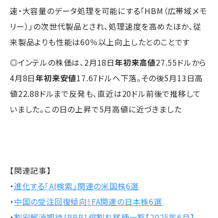
速・大容量のデータ処理を可能にする「HBM（広帯域メモ
リー）」の次世代製品とされ、処理速度を高めたほか、従
来製品よりも性能は60％以上向上したとのことです
◎インテルの株価は、2月18日
年初来高値
27.55ドルから
4月8日
年初来安値
17.67ドルへ下落。その後5月13日高
値22.88ドルまで反発も、直近は20ドル前後で推移して
いました。この日の上昇で5月高値に近づきました
【関連記事】
・
進化する「AI検索」関連の米国株6選
・
中国の受注回復傾向！FA関連の日本株6選
・
割安解消期待！PBR1倍割れ銘柄一覧【2025年6月】