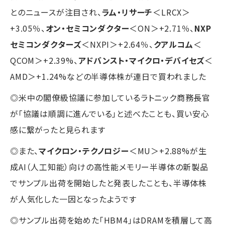
とのニュースが注目され、
ラム・リサーチ
＜LRCX＞
+3.05％、
オン・セミコンダクター
＜ON＞+2.71％、
NXP
セミコンダクターズ
＜NXPI＞+2.64％、
クアルコム
＜
QCOM＞+2.39%、
アドバンスト・マイクロ・デバイセズ
＜
AMD＞+1.24%などの半導体株が連日で買われました
◎米中の閣僚級協議に参加しているラトニック商務長官
が「協議は順調に進んでいる」と述べたことも、買い安心
感に繋がったと見られます
◎また、
マイクロン・テクノロジー
＜MU＞+2.88%が生
成AI（人工知能）向けの高性能メモリー半導体の新製品
でサンプル出荷を開始したと発表したことも、半導体株
が人気化した一因となったようです
◎サンプル出荷を始めた「HBM4」はDRAMを積層して高