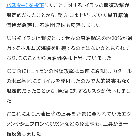
バスター）を投下
したことに対する、イランの
報復攻撃が
限定的
だったことから、朝方には上昇していた
WTI原油
価格が急落
し、石油関連株も反落しました
◎当初イランは報復として世界の原油輸送の約20%が通
過する
ホルムズ海峡を封鎖
するのではないかと見られて
おり、このことから原油価格は上昇していました
◎実際には、イランの報復攻撃は事前に通知し、カタール
の米軍基地にミサイルを発射したのみで
人的被害もなく
限定的
だったことから、原油に対するリスクが低下しまし
た
◎これにより原油価格の上昇を背景に買われていたエク
ソンや
シェブロン
＜CVX＞などの原油株も、
上昇から一
転反落
しました