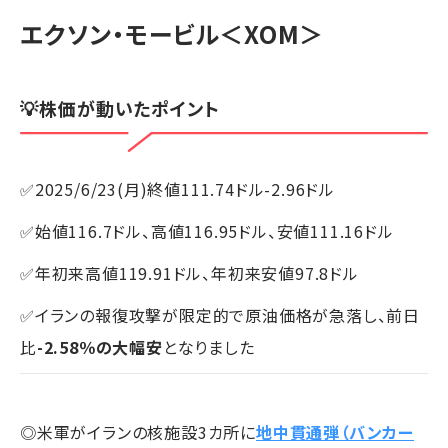
エクソン・モービル
＜XOM＞
💡株価が動いたポイント
✅2025/6/23(月)終値111.74ドル-2.96ドル
✅始値116.7ドル、高値116.95ドル、安値111.16ドル
✅年初来高値119.91ドル、年初来安値97.8ドル
✅イランの報復攻撃が限定的で原油価格が急落し、前日
比
-2.58％の大幅安
となりました
◎米軍がイランの核施設3カ所に
地中貫通弾（バンカー